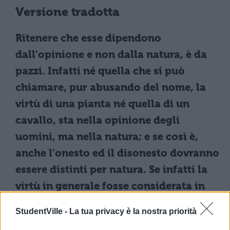
Versione tradotta
Ritenere che esse dipendono
dall'opinione e non dalla natura, è da
pazzi. Infatti né quella che si può
chiamare, pur abusando del nome, la
virtù di una pianta né quella di un
cavallo, sta nella opinione degli
uomini, ma nella natura; e se così è,
anche l'onesto ed il disonesto dovranno
essere distinti per natura. Se infatti la
virtù in generale fosse considerata in
base all'opinione, in base alla
StudentVille -
La tua privacy è la nostra priorità
medesima lo sarebbero anche le sue