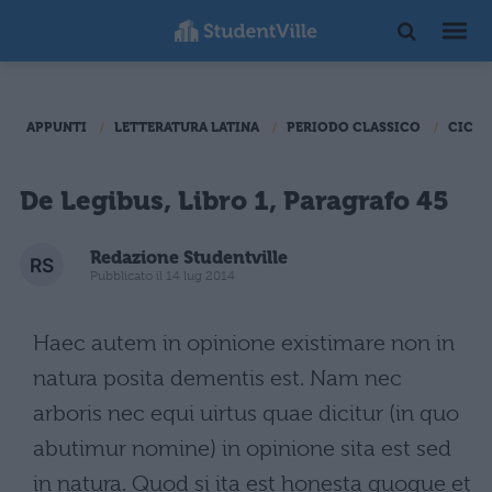
APPUNTI
LETTERATURA LATINA
PERIODO CLASSICO
CICER
De Legibus, Libro 1, Paragrafo 45
Redazione Studentville
Pubblicato il 14 lug 2014
Haec autem in opinione existimare non in
natura posita dementis est. Nam nec
arboris nec equi uirtus quae dicitur (in quo
abutimur nomine) in opinione sita est sed
in natura. Quod si ita est honesta quoque et