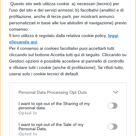
parti. Ma chi dunque giudicherebbe un
Questo sito web utilizza cookie: a) necessari (tecnici) per
l'uso del sito e dei servizi annessi; b) facoltativi (analitici e di
individuo prudente e, per così dire,
profilazione, anche di terze parti, per mostrarti annunci
accorto, non in base al suo intrinseco
personalizzati in base alle tue abitudini di navigazione) previo
consenso.
carattere, ma da qualche elemento
Il loro utilizzo è regolato dalla relativa cookie policy,
leggi
esteriore? Infatti è la virtù la ragione
cliccando qui
.
Per il consenso ai cookies facoltativi puoi accettarli tutti
assolutamente perfetta, il che sussiste
cliccando sul bottone Accetta tutti qui di seguito. Cliccando su
certamente in natura; e dunque lo
Gestisci opzioni è possibile accedere al pannello di controllo
e rifiutare tutti i cookie (anche di profilazione); Se rifiuti tutto,
stesso accade per l'onestà in generale.
userai solo i cookie tecnici di default.
Come infatti il vero e il falso, ciò che è
Personal Data Processing Opt Outs
logico ed il suo contrario, vengono
giudicati per sé stessi e non per ragioni
I want to opt-out of the Sharing of my
personal data.
esterne, così quella norma coerente ed
Opted In
eterna di vita, che è la virtù, e del pari
I want to opt-out of the Sale of my
Personal Data.
l'incoerenza, che è il vizio, la loro stessa
Opted In