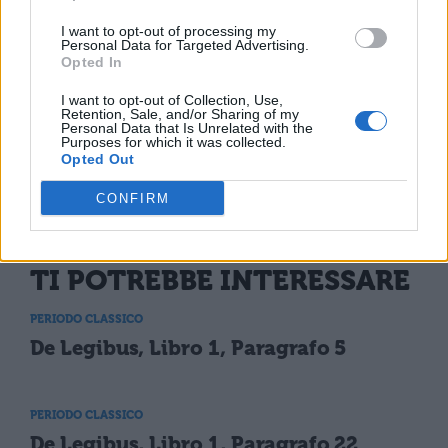
natura li definisce; e forse noi non
I want to opt-out of processing my
Personal Data for Targeted Advertising.
giudicheremo in egual modo l'indole
Opted In
delle persone ?
I want to opt-out of Collection, Use,
Retention, Sale, and/or Sharing of my
Personal Data that Is Unrelated with the
Purposes for which it was collected.
Opted Out
CONFIRM
TI POTREBBE INTERESSARE
PERIODO CLASSICO
De Legibus, Libro 1, Paragrafo 5
PERIODO CLASSICO
De Legibus, Libro 1, Paragrafo 22