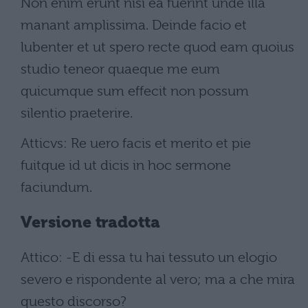
Non enim erunt nisi ea fuerint unde illa
manant amplissima. Deinde facio et
lubenter et ut spero recte quod eam quoius
studio teneor quaeque me eum
quicumque sum effecit non possum
silentio praeterire.
Atticvs: Re uero facis et merito et pie
fuitque id ut dicis in hoc sermone
faciundum.
Versione tradotta
Attico: -E di essa tu hai tessuto un elogio
severo e rispondente al vero; ma a che mira
questo discorso?