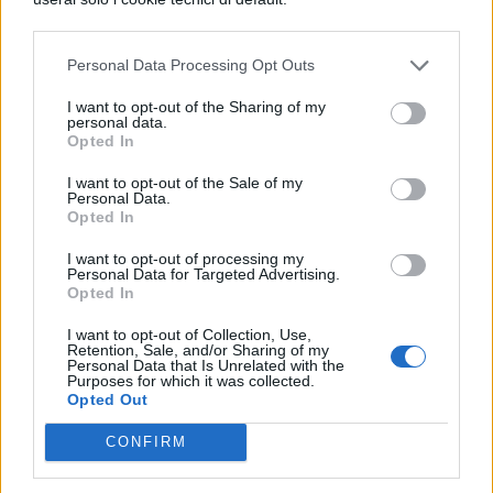
con rispetto, ed è giusto che in questa
conversazione si faccia ciò, come tu dici.
Personal Data Processing Opt Outs
I want to opt-out of the Sharing of my
personal data.
Opted In
I want to opt-out of the Sale of my
Personal Data.
Opted In
TI POTREBBE INTERESSARE
I want to opt-out of processing my
Personal Data for Targeted Advertising.
Opted In
PERIODO CLASSICO
I want to opt-out of Collection, Use,
De Legibus, Libro 1, Paragrafo 14
Retention, Sale, and/or Sharing of my
Personal Data that Is Unrelated with the
Purposes for which it was collected.
Opted Out
PERIODO CLASSICO
De Legibus, Libro 1, Paragrafo 31
CONFIRM