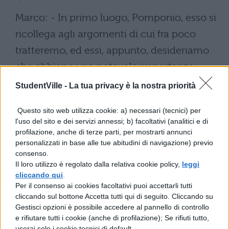
Marco: - In primo luogo, Pomponio, esso si
ricollega agli argomenti di cui fra poco
tratteremo, ed essi, appunto, desideriamo
che abbiano una notevole importanza;
infatti non sarebbero tali, se non fossero
StudentVille -
La tua privacy è la nostra priorità
importantissimi i princìpi donde essi
Questo sito web utilizza cookie: a) necessari (tecnici) per
scaturiscono. Aggiungo inoltre che lo
l'uso del sito e dei servizi annessi; b) facoltativi (analitici e di
faccio di buon grado e, credo, anche con
profilazione, anche di terze parti, per mostrarti annunci
personalizzati in base alle tue abitudini di navigazione) previo
buoni motivi, non potendo passare sotto
consenso.
silenzio colei, la cui passione tutto mi ha
Il loro utilizzo è regolato dalla relativa cookie policy,
leggi
cliccando qui
.
preso e che tale mi fece, quale io sono
Per il consenso ai cookies facoltativi puoi accettarli tutti
attualmente.
cliccando sul bottone Accetta tutti qui di seguito. Cliccando su
Gestisci opzioni è possibile accedere al pannello di controllo
e rifiutare tutti i cookie (anche di profilazione); Se rifiuti tutto,
Attico: - E davvero agisci com'essa merita,
userai solo i cookie tecnici di default.