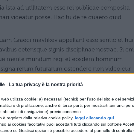
cia ista ad utilitatem esse rei publicae composita
vinari videatur posse. Hac tu de re quaero quid
am Graeci mavtikev appellant esse sentio et hui
vibus ceterisque signis disciplinae nostrae. Si en
que mente mundum regi et eosdem hominum
s signa rerum futurarum ostendere non video cur
le -
La tua privacy è la nostra priorità
web utilizza cookie: a) necessari (tecnici) per l'uso del sito e dei serviz
analitici e di profilazione, anche di terze parti, per mostrarti annunci pers
che tutto ciò è importante; ma esiste un grave
e abitudini di navigazione) previo consenso.
li àuguri migliori, Marcello ed Appio - infatti
zzo è regolato dalla relativa cookie policy,
leggi cliccando qui
.
so ai cookies facoltativi puoi accettarli tutti cliccando sul bottone Accetta
ro libri -, sostenendo l'uno che gli auspici furono
ccando su Gestisci opzioni è possibile accedere al pannello di controllo e