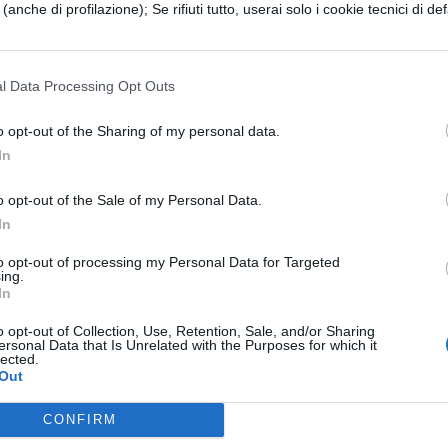
to, mentre all'altro sembra che con la vostra scien
e (anche di profilazione); Se rifiuti tutto, userai solo i cookie tecnici di def
a del futuro. Ti prego di esprimere il tuo pensiero
l Data Processing Opt Outs
go che effettivamente esista la divinazione, che 
o opt-out of the Sharing of my personal data.
particolare quella sua parte che riguarda i presa
In
i che fanno parte della nostra scienza. Se
o opt-out of the Sale of my Personal Data.
gli dèi, e che il mondo sia governato dal loro
In
ovvedano al genere umano e abbiano il potere di
to opt-out of processing my Personal Data for Targeted
ing.
 futuri, non vedo perché dovrei negare l'esistenza
In
o opt-out of Collection, Use, Retention, Sale, and/or Sharing
ersonal Data that Is Unrelated with the Purposes for which it
lected.
Out
ESSARE
CONFIRM