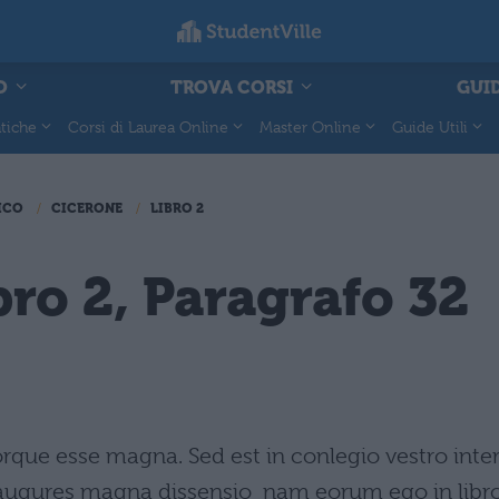
O
TROVA CORSI
GUID
tiche
Corsi di Laurea Online
Master Online
Guide Utili
ICO
CICERONE
LIBRO 2
bro 2, Paragrafo 32
orque esse magna. Sed est in conlegio vestro inte
ugures magna dissensio  nam eorum ego in libr