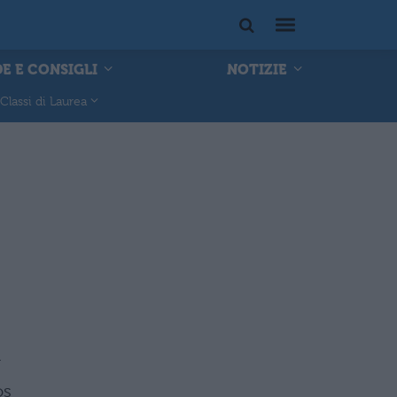
E E CONSIGLI
NOTIZIE
Classi di Laurea
r
os