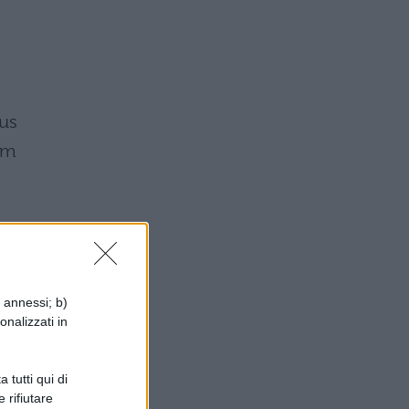
us
im
i annessi; b)
onalizzati in
 tutti qui di
 rifiutare