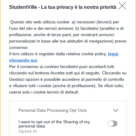
"Vi siano due che esercitino il potere regio,
StudentVille -
La tua privacy è la nostra priorità
e per procedere, giudicare, provvedere
Questo sito web utilizza cookie: a) necessari (tecnici) per
siano chiamati pretori, giudici, consoli; essi
l'uso del sito e dei servizi annessi; b) facoltativi (analitici e di
profilazione, anche di terze parti, per mostrarti annunci
abbiano il supremo potere militare, a
personalizzati in base alle tue abitudini di navigazione) previo
nessuno siano soggetti; sia loro suprema
consenso.
Il loro utilizzo è regolato dalla relativa cookie policy,
leggi
legge la salute del popolo. "
cliccando qui
.
Per il consenso ai cookies facoltativi puoi accettarli tutti
cliccando sul bottone Accetta tutti qui di seguito. Cliccando su
Gestisci opzioni è possibile accedere al pannello di controllo
e rifiutare tutti i cookie (anche di profilazione); Se rifiuti tutto,
userai solo i cookie tecnici di default.
Personal Data Processing Opt Outs
TI POTREBBE INTERESSARE
I want to opt-out of the Sharing of my
personal data.
Opted In
PERIODO CLASSICO