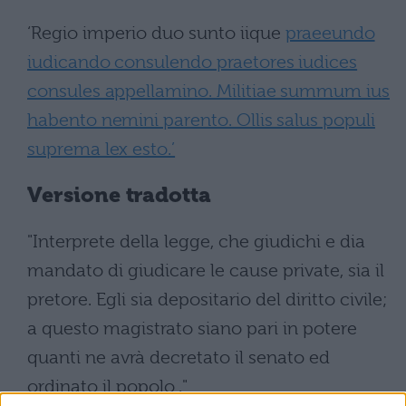
‘Regio imperio duo sunto iique
praeeundo
iudicando consulendo praetores iudices
consules appellamino. Militiae summum ius
habento nemini parento. Ollis salus populi
suprema lex esto.’
Versione tradotta
"Interprete della legge, che giudichi e dia
mandato di giudicare le cause private, sia il
pretore. Egli sia depositario del diritto civile;
a questo magistrato siano pari in potere
quanti ne avrà decretato il senato ed
ordinato il popolo ."