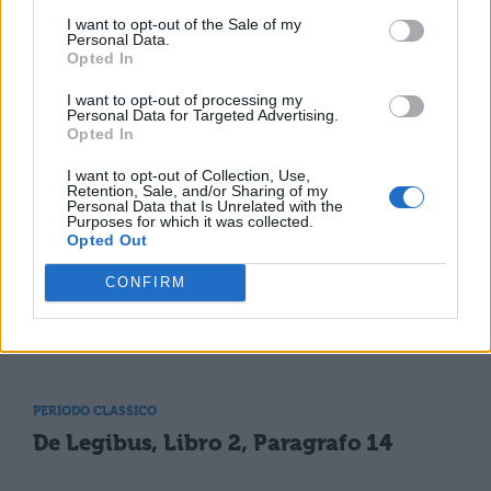
De Legibus, Libro 1, Paragrafo 10
I want to opt-out of the Sale of my
Personal Data.
Opted In
PERIODO CLASSICO
I want to opt-out of processing my
Personal Data for Targeted Advertising.
De Legibus, Libro 1, Paragrafo 27
Opted In
I want to opt-out of Collection, Use,
Retention, Sale, and/or Sharing of my
PERIODO CLASSICO
Personal Data that Is Unrelated with the
Purposes for which it was collected.
De Legibus, Libro 1, Paragrafo 43
Opted Out
CONFIRM
PERIODO CLASSICO
De Legibus, Libro 1, Paragrafo 61
PERIODO CLASSICO
De Legibus, Libro 2, Paragrafo 14