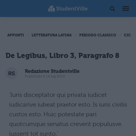
APPUNTI
LETTERATURA LATINA
PERIODO CLASSICO
CICER
De Legibus, Libro 3, Paragrafo 8
Redazione Studentville
Pubblicato il 14 lug 2014
‘Iuris disceptator qui privata iudicet
iudicarive iubeat praetor esto. Is iuris civilis
custos esto. Huic potestate pari
quotcumque senatus creverit populusve
iusserit tot sunto.’