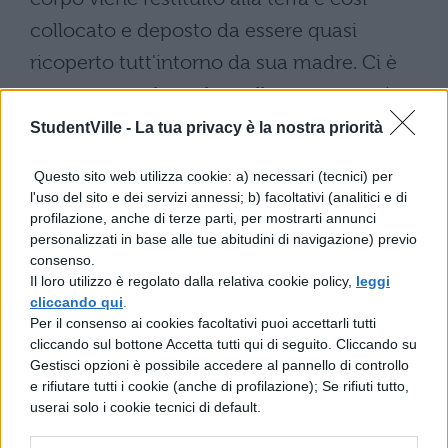
collocato e deposto da essere quasi
ricoperto tutt'intorno da sua madre. Ci è
stato tramandato che nella stessa maniera
fu seppellito il nostro re Numa in quel
StudentVille -
La tua privacy è la nostra priorità
sepolcro che non è lontano dall'altare del
Questo sito web utilizza cookie: a) necessari (tecnici) per
dio Fonte, e sappiamo che la famiglia
l'uso del sito e dei servizi annessi; b) facoltativi (analitici e di
profilazione, anche di terze parti, per mostrarti annunci
Cornelia si servì di tal genere di sepoltura
personalizzati in base alle tue abitudini di navigazione) previo
fino ad epoca di cui abbiamo ancora il
consenso.
Il loro utilizzo è regolato dalla relativa cookie policy,
leggi
ricordo. Silla, da vincitore, diede ordine che
cliccando qui
.
fossero dispersi i resti di Mario seppelliti
Per il consenso ai cookies facoltativi puoi accettarli tutti
cliccando sul bottone Accetta tutti qui di seguito. Cliccando su
presso l'Aniene, spinto da un odio più
Gestisci opzioni è possibile accedere al pannello di controllo
crudele del normale se fosse stato tanto
e rifiutare tutti i cookie (anche di profilazione); Se rifiuti tutto,
userai solo i cookie tecnici di default.
saggio quanto fu violento.