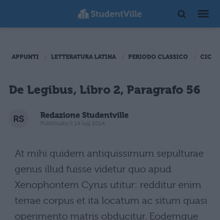
APPUNTI
LETTERATURA LATINA
PERIODO CLASSICO
CICER
De Legibus, Libro 2, Paragrafo 56
Redazione Studentville
Pubblicato il 14 lug 2014
At mihi quidem antiquissimum sepulturae
genus illud fuisse videtur quo apud
Xenophontem Cyrus utitur: redditur enim
terrae corpus et ita locatum ac situm quasi
operimento matris obducitur. Eodemque