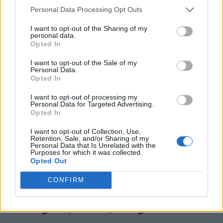
Personal Data Processing Opt Outs
I want to opt-out of the Sharing of my
personal data.
Opted In
I want to opt-out of the Sale of my
Personal Data.
TI POTREBBE INTERESSARE
Opted In
I want to opt-out of processing my
PERIODO CLASSICO
Personal Data for Targeted Advertising.
De Legibus, Libro 1, Paragrafo 14
Opted In
I want to opt-out of Collection, Use,
Retention, Sale, and/or Sharing of my
Personal Data that Is Unrelated with the
PERIODO CLASSICO
Purposes for which it was collected.
De Legibus, Libro 1, Paragrafo 31
Opted Out
CONFIRM
PERIODO CLASSICO
De Legibus, Libro 1, Paragrafo 47