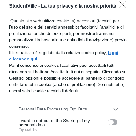
StudentVille -
La tua privacy è la nostra priorità
Sto parlando di Druso, zio dell'illustre Marco
Catone, presente tra noi in
Questo sito web utilizza cookie: a) necessari (tecnici) per
l'uso del sito e dei servizi annessi; b) facoltativi (analitici e di
qualità di giudice. In occasione della sua
profilazione, anche di terze parti, per mostrarti annunci
personalizzati in base alle tue abitudini di navigazione) previo
morte il popolo non venne consultato né,
consenso.
tanto meno, il senato aprì un'inchiesta.
Il loro utilizzo è regolato dalla relativa cookie policy,
leggi
cliccando qui
.
Dai nostri padri abbiamo saputo quanto
Per il consenso ai cookies facoltativi puoi accettarli tutti
cliccando sul bottone Accetta tutti qui di seguito. Cliccando su
dolore abbia provocato in questa città la
Gestisci opzioni è possibile accedere al pannello di controllo
tragica scomparsa dell'Africano, ucciso in
e rifiutare tutti i cookie (anche di profilazione); Se rifiuti tutto,
userai solo i cookie tecnici di default.
piena notte mentre dormiva tranquillo nel
suo letto! Chi dinanzi a un simile atto di
Personal Data Processing Opt Outs
violenza non pianse, chi non fu fortemente
I want to opt-out of the Sharing of my
personal data.
colpito vedendo che non si era atteso che
Opted In