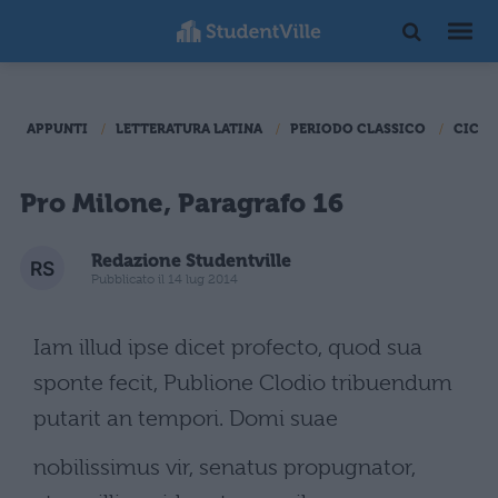
APPUNTI
LETTERATURA LATINA
PERIODO CLASSICO
CICER
Pro Milone, Paragrafo 16
Redazione Studentville
Pubblicato il 14 lug 2014
Iam illud ipse dicet profecto, quod sua
sponte fecit, Publione Clodio tribuendum
putarit an tempori. Domi suae
nobilissimus vir, senatus propugnator,