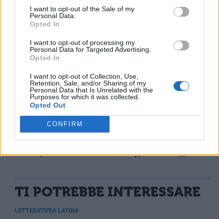
morisse per cause naturali quell'uomo che
I want to opt-out of the Sale of my
Personal Data.
tutti, se fosse stato possibile,
Opted In
I want to opt-out of processing my
avrebbero desiderato immortale? Si è forse
Personal Data for Targeted Advertising.
Opted In
avviata un'istruttoria sull'uccisione di Publio
Africano? No, nel modo più
I want to opt-out of Collection, Use,
Retention, Sale, and/or Sharing of my
Personal Data that Is Unrelated with the
assoluto.
Purposes for which it was collected.
Opted Out
CONFIRM
TI POTREBBE INTERESSARE
LETTERATURA LATINA