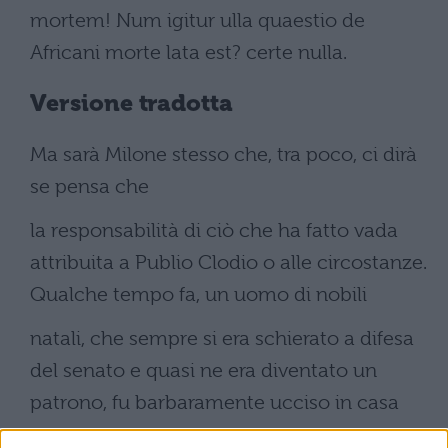
mortem! Num igitur ulla quaestio de
Africani morte lata est? certe nulla.
Versione tradotta
Ma sarà Milone stesso che, tra poco, ci dirà
se pensa che
la responsabilità di ciò che ha fatto vada
attribuita a Publio Clodio o alle circostanze.
Qualche tempo fa, un uomo di nobili
natali, che sempre si era schierato a difesa
del senato e quasi ne era diventato un
patrono, fu barbaramente ucciso in casa
propria durante l'anno del suo tribunato.