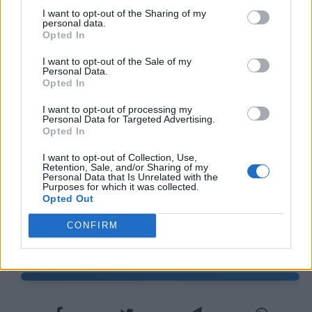
nel tempio di Castore un servo di Clodio,
I want to opt-out of the Sharing of my
personal data.
Opted In
inviato dal suo padrone per uccidere
Pompeo; sorpreso con un pugnale in
I want to opt-out of the Sale of my
Personal Data.
Opted In
mano, ha confessato tutto. Ecco perché
Pompeo, da quel
I want to opt-out of processing my
Personal Data for Targeted Advertising.
Opted In
momento, ha preferito tenersi lontano dal
I want to opt-out of Collection, Use,
foro, dal senato, dai luoghi pubblici.
Retention, Sale, and/or Sharing of my
Personal Data that Is Unrelated with the
Barricato in casa sua, si è dovuto difendere
Purposes for which it was collected.
Opted Out
con le spranghe alle porte, non con
CONFIRM
l'autorità della legge e del tribunale.