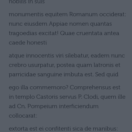
nobilis in suis
monumentis equitem Romanum occiderat:
nunc eiusdem Appiae nomen quantas
tragoedias excitat! Quae cruentata antea
caede honesti
atque innocentis viri silebatur, eadem nunc
crebro usurpatur, postea quam latronis et
parricidae sanguine imbuta est. Sed quid
ego illa commemoro? Comprehensus est
in templo Castoris servus P. Clodi, quem ille
ad Cn. Pompeium interficiendum
collocarat:
extorta est ei confitenti sica de manibus: