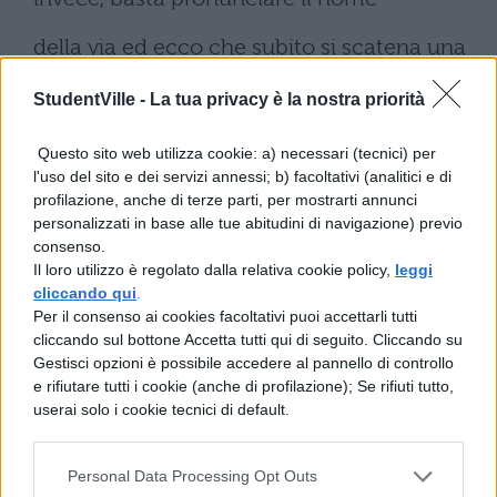
della via ed ecco che subito si scatena una
tragedia degna del miglior teatro greco!
StudentVille -
La tua privacy è la nostra priorità
Quante scene patetiche quando si parla di
Questo sito web utilizza cookie: a) necessari (tecnici) per
questa via Appia - e non si fa altro,
l'uso del sito e dei servizi annessi; b) facoltativi (analitici e di
ultimamente -, bagnata del sangue di un
profilazione, anche di terze parti, per mostrarti annunci
personalizzati in base alle tue abitudini di navigazione) previo
assassino, sovvertitore dello stato! Niente,
consenso.
Il loro utilizzo è regolato dalla relativa cookie policy,
leggi
invece, neanche una parola, quando era
cliccando qui
.
Per il consenso ai cookies facoltativi puoi accettarli tutti
insanguinata per l'uccisione di un uomo
cliccando sul bottone Accetta tutti qui di seguito. Cliccando su
onesto e innocente! Ma probabilmente non
Gestisci opzioni è possibile accedere al pannello di controllo
e rifiutare tutti i cookie (anche di profilazione); Se rifiuti tutto,
è il
userai solo i cookie tecnici di default.
caso che io torni tanto indietro con la
memoria: poco tempo fa è stato catturato
Personal Data Processing Opt Outs