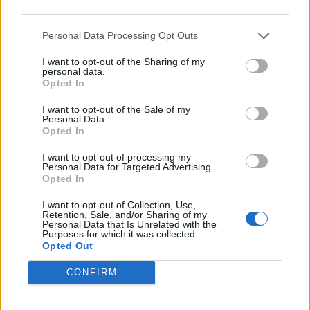
valoroso che sia mai esistito.
Personal Data Processing Opt Outs
I want to opt-out of the Sharing of my
personal data.
Opted In
I want to opt-out of the Sale of my
Personal Data.
Opted In
TI POTREBBE INTERESSARE
I want to opt-out of processing my
Personal Data for Targeted Advertising.
Opted In
LETTERATURA LATINA
Pro Milone, Paragrafo 1
I want to opt-out of Collection, Use,
Retention, Sale, and/or Sharing of my
Personal Data that Is Unrelated with the
Purposes for which it was collected.
Opted Out
LETTERATURA LATINA
Pro Milone, Paragrafo 16
CONFIRM