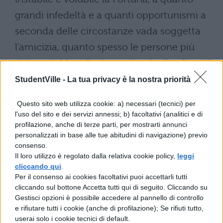
grandi infedeltà e a quanti opportunismi a
seconda delle circostanze vada soggetta
l'amicizia, quanto spesso le persone più
vicine ci abbandonino nei pericoli e di quali
vigliaccheria siano capaci. Verrà, verrà certo
StudentVille -
La tua privacy è la nostra priorità
il tempo e risplenderà una volta o l'altra il
Questo sito web utilizza cookie: a) necessari (tecnici) per
giorno in cui tu, pur senza danni - almeno
l'uso del sito e dei servizi annessi; b) facoltativi (analitici e di
profilazione, anche di terze parti, per mostrarti annunci
lo spero - per le tue sostanze, ma forse in
personalizzati in base alle tue abitudini di navigazione) previo
seguito a uno sconvolgimento generale
consenso.
Il loro utilizzo è regolato dalla relativa cookie policy,
leggi
(quanto spesso ciò accada, dovremmo
cliccando qui
.
saperlo per esperienza diretta),
Per il consenso ai cookies facoltativi puoi accettarli tutti
cliccando sul bottone Accetta tutti qui di seguito. Cliccando su
rimpiangerai l'affetto di un vero amico, la
Gestisci opzioni è possibile accedere al pannello di controllo
lealtà di un uomo dai saldi principi morali,
e rifiutare tutti i cookie (anche di profilazione); Se rifiuti tutto,
userai solo i cookie tecnici di default.
la grandezza d'animo dell'essere più