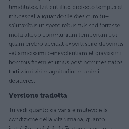
timiditates. Erit erit illud profecto tempus et
inlucescet aliquando ille dies cum tu–
salutaribus ut spero rebus tuis sed fortasse
motu aliquo communium temporum qui
quam crebro accidat experti scire debemus
-et amicissimi benevolentiam et gravissimi
hominis fidem et unius post homines natos
fortissimi viri magnitudinem animi
desideres.
Versione tradotta
Tu vedi quanto sia varia e mutevole la
condizione della vita umana, quanto
instabile e volubile la Fortuna, a quanto