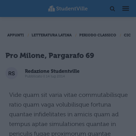
APPUNTI
LETTERATURA LATINA
PERIODO CLASSICO
CICER
Pro Milone, Pargarafo 69
Redazione Studentville
Pubblicato il 14 lug 2014
Vide quam sit varia vitae commutabilisque
ratio quam vaga volubilisque fortuna
quantae infidelitates in amicis quam ad
tempus aptae simulationes quantae in
periculis fugae proximorum quantae