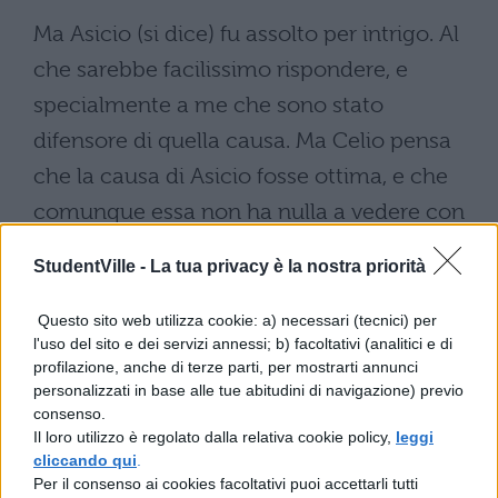
Ma Asicio (si dice) fu assolto per intrigo. Al
che sarebbe facilissimo rispondere, e
specialmente a me che sono stato
difensore di quella causa. Ma Celio pensa
che la causa di Asicio fosse ottima, e che
comunque essa non ha nulla a vedere con
la sua. E non è solo Celio a pensarla così; in
StudentVille -
La tua privacy è la nostra priorità
verità anche quei due civilissimi e coltissimi
giovani, dediti ai buoni studi e alla migliore
Questo sito web utilizza cookie: a) necessari (tecnici) per
l'uso del sito e dei servizi annessi; b) facoltativi (analitici e di
educazione, Tito e Gaio Coponio, che più di
profilazione, anche di terze parti, per mostrarti annunci
chiunque altro si crucciarono per la morte
personalizzati in base alle tue abitudini di navigazione) previo
consenso.
di Dione, al quale erano legati dal comune
Il loro utilizzo è regolato dalla relativa cookie policy,
leggi
amore della cultura e delle umane lettere
cliccando qui
.
Per il consenso ai cookies facoltativi puoi accettarli tutti
non solo, ma pure dal vincolo