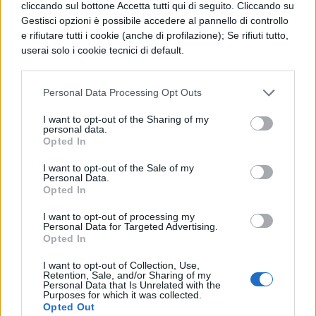
cliccando sul bottone Accetta tutti qui di seguito. Cliccando su
dell'ospitalità; poiché, come avete sentito,
Gestisci opzioni è possibile accedere al pannello di controllo
e rifiutare tutti i cookie (anche di profilazione); Se rifiuti tutto,
Dione abitava nella casa di Tito, che lo
userai solo i cookie tecnici di default.
aveva conosciuto in Alessandria. Quello
che costui e il suo insigne fratello pensino
Personal Data Processing Opt Outs
di Marco Celio, lo sentirete da loro stessi, se
I want to opt-out of the Sharing of my
personal data.
saranno introdotti come testimoni.
Opted In
I want to opt-out of the Sale of my
Personal Data.
Opted In
I want to opt-out of processing my
Personal Data for Targeted Advertising.
Opted In
I want to opt-out of Collection, Use,
TI POTREBBE INTERESSARE
Retention, Sale, and/or Sharing of my
Personal Data that Is Unrelated with the
Purposes for which it was collected.
LETTERATURA LATINA
Opted Out