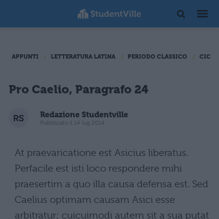
APPUNTI
LETTERATURA LATINA
PERIODO CLASSICO
CICER
Pro Caelio, Paragrafo 24
Redazione Studentville
Pubblicato il 14 lug 2014
At praevaricatione est Asicius liberatus.
Perfacile est isti loco respondere mihi
praesertim a quo illa causa defensa est. Sed
Caelius optimam causam Asici esse
arbitratur; cuicuimodi autem sit a sua putat