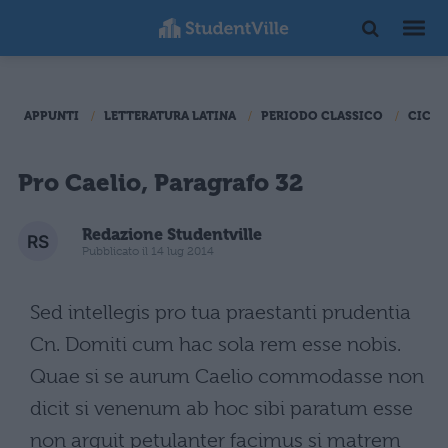
APPUNTI
LETTERATURA LATINA
PERIODO CLASSICO
CICER
Pro Caelio, Paragrafo 32
Redazione Studentville
Pubblicato il 14 lug 2014
Sed intellegis pro tua praestanti prudentia
Cn. Domiti cum hac sola rem esse nobis.
Quae si se aurum Caelio commodasse non
dicit si venenum ab hoc sibi paratum esse
non arguit petulanter facimus si matrem