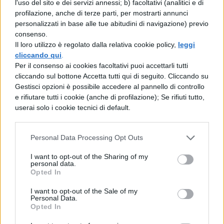
l'uso del sito e dei servizi annessi; b) facoltativi (analitici e di
profilazione, anche di terze parti, per mostrarti annunci
rimanesse in piedi né dell'accusa, né dei
personalizzati in base alle tue abitudini di navigazione) previo
mezzi a cui si appoggia, che altro
consenso.
Il loro utilizzo è regolato dalla relativa cookie policy,
leggi
dovremmo fare noi, avvocati di Celio, se
cliccando qui
.
non respingere chi ci aggredisce? Ed io lo
Per il consenso ai cookies facoltativi puoi accettarli tutti
cliccando sul bottone Accetta tutti qui di seguito. Cliccando su
farei anche con maggior forza, se non mi
Gestisci opzioni è possibile accedere al pannello di controllo
trattenesse la mia inimicizia col marito...
e rifiutare tutti i cookie (anche di profilazione); Se rifiuti tutto,
userai solo i cookie tecnici di default.
volevo dire col fratello: sempre lo stesso
errore! Parlerò dunque con moderazione, e
Personal Data Processing Opt Outs
non andrò oltre quel che mi impongono il
I want to opt-out of the Sharing of my
mio dovere e le necessità della causa. Non
personal data.
Opted In
è mai stato nei miei desideri di crearmi
inimicizie femminili; specialmente con
I want to opt-out of the Sale of my
Personal Data.
colei che tutti hanno sempre considerato
Opted In
piuttosto l'amica di tutti, che la nemica di