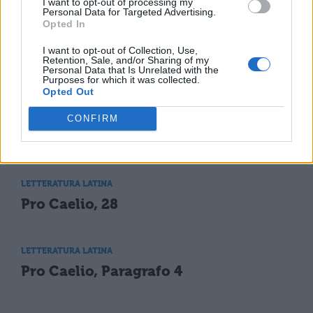
I want to opt-out of processing my
Personal Data for Targeted Advertising.
qualcuno.
Opted In
I want to opt-out of Collection, Use,
Retention, Sale, and/or Sharing of my
Personal Data that Is Unrelated with the
Purposes for which it was collected.
Opted Out
CONFIRM
TI POTREBBE INTERESSARE
LETTERATURA LATINA
Pro Caelio, 28
LETTERATURA LATINA
Pro Caelio, Paragrafo 4