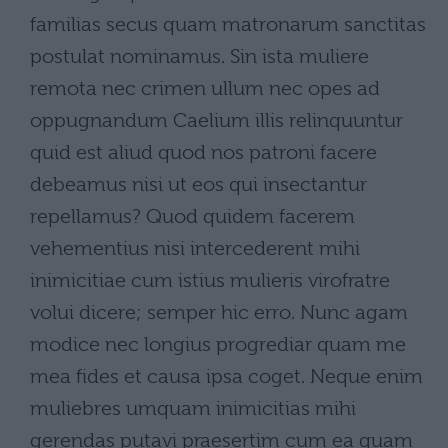
familias secus quam matronarum sanctitas
postulat nominamus. Sin ista muliere
remota nec crimen ullum nec opes ad
oppugnandum Caelium illis relinquuntur
quid est aliud quod nos patroni facere
debeamus nisi ut eos qui insectantur
repellamus? Quod quidem facerem
vehementius nisi intercederent mihi
inimicitiae cum istius mulieris virofratre
volui dicere; semper hic erro. Nunc agam
modice nec longius progrediar quam me
mea fides et causa ipsa coget. Neque enim
muliebres umquam inimicitias mihi
gerendas putavi praesertim cum ea quam