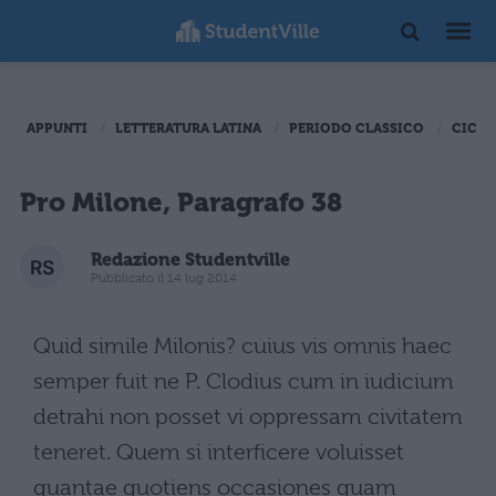
APPUNTI
LETTERATURA LATINA
PERIODO CLASSICO
CICER
Pro Milone, Paragrafo 38
Redazione Studentville
Pubblicato il 14 lug 2014
Quid simile Milonis? cuius vis omnis haec
semper fuit ne P. Clodius cum in iudicium
detrahi non posset vi oppressam civitatem
teneret. Quem si interficere voluisset
quantae quotiens occasiones quam