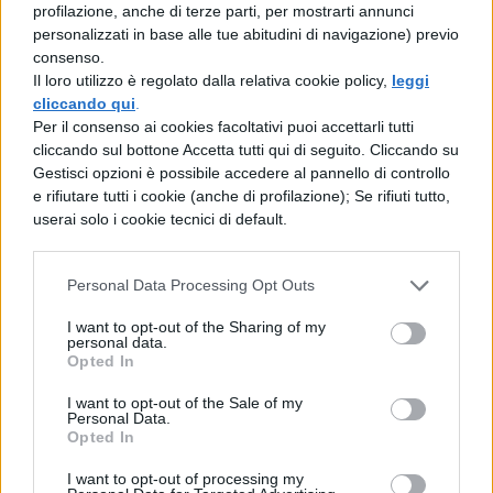
profilazione, anche di terze parti, per mostrarti annunci
collega Publio Sestio, uomo egregio e
personalizzati in base alle tue abitudini di navigazione) previo
consenso.
coraggiosissimo? o quando l'ottimo Quinto
Il loro utilizzo è regolato dalla relativa cookie policy,
leggi
Fabrizio, presentatore di una legge sul mio
cliccando qui
.
Per il consenso ai cookies facoltativi puoi accettarli tutti
ritorno, fu cacciato dopo un'orribile strage
cliccando sul bottone Accetta tutti qui di seguito. Cliccando su
nel foro? o quando fu assalita la casa di
Gestisci opzioni è possibile accedere al pannello di controllo
e rifiutare tutti i cookie (anche di profilazione); Se rifiuti tutto,
Lucio Cecilio, pretore di altissima equità e
userai solo i cookie tecnici di default.
coraggio? o il giorno in cui fu presentata
una legge che mi riguardava, quando la
Personal Data Processing Opt Outs
gente accorsa da ogni parte d'Italia, perché
I want to opt-out of the Sharing of my
personal data.
attirata dalla notizia della mia salvezza,
Opted In
avrebbe apprezzato la gloria di quel fatto al
I want to opt-out of the Sale of my
punto che, pur se l'avesse compiuto Milone,
Personal Data.
Opted In
la città intera ne avrebbe rivendicato il
I want to opt-out of processing my
merito?