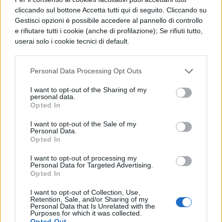
cliccando sul bottone Accetta tutti qui di seguito. Cliccando su
quasi il cielo e la terra; quante volte la
Gestisci opzioni è possibile accedere al pannello di controllo
e rifiutare tutti i cookie (anche di profilazione); Se rifiuti tutto,
luce del giorno lo sorprese a disegnare
userai solo i cookie tecnici di default.
qualcosa iniziata di notte, quante volte la
notte quando aveva iniziato il mattino!
Personal Data Processing Opt Outs
Come gli piaceva predirci molto anzitempo
I want to opt-out of the Sharing of my
personal data.
le eclissi di sole e di luna!
Opted In
I want to opt-out of the Sale of my
Personal Data.
Opted In
I want to opt-out of processing my
Personal Data for Targeted Advertising.
Opted In
I want to opt-out of Collection, Use,
TI POTREBBE INTERESSARE
Retention, Sale, and/or Sharing of my
Personal Data that Is Unrelated with the
Purposes for which it was collected.
Opted Out
PERIODO CLASSICO