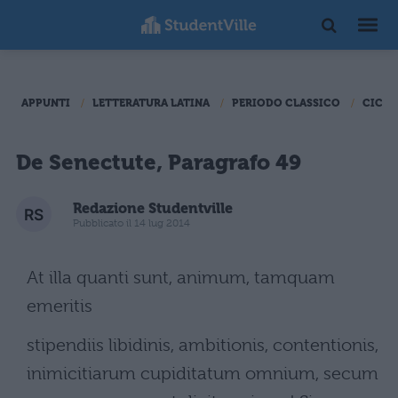
APPUNTI
LETTERATURA LATINA
PERIODO CLASSICO
CICER
De Senectute, Paragrafo 49
Redazione Studentville
Pubblicato il 14 lug 2014
At illa quanti sunt, animum, tamquam
emeritis
stipendiis libidinis, ambitionis, contentionis,
inimicitiarum cupiditatum omnium, secum