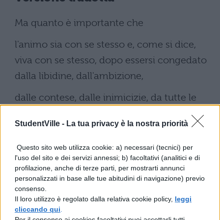
Ma quanto è importante che
l'animo sia con se stesso e, come si dice,
viva con se stesso, dopo essersi congedato
dalla libidine, dall'ambizione,
dalle contese, dalle inimicizie, da tutte le
passioni! Se poi esso ha, per così dire, un
StudentVille -
La tua privacy è la nostra priorità
pascolo di studio e di cultura, nulla
Questo sito web utilizza cookie: a) necessari (tecnici) per
è più piacevole di una vecchiaia libera da
l'uso del sito e dei servizi annessi; b) facoltativi (analitici e di
occupazioni. Vedevamo Caio Galo [Caio
profilazione, anche di terze parti, per mostrarti annunci
personalizzati in base alle tue abitudini di navigazione) previo
Sulpicio Galo, celebre studioso di
consenso.
Il loro utilizzo è regolato dalla relativa cookie policy,
leggi
astronomia], amico di tuo padre, o
cliccando qui
.
Scipione, macerarsi nell'intento di misurare
Per il consenso ai cookies facoltativi puoi accettarli tutti