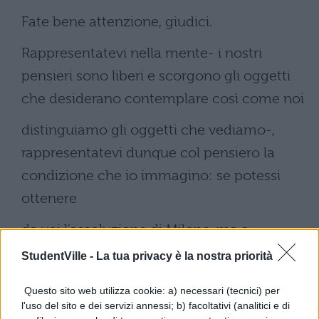
Fate bene attenzione, giudici.
Rappresentatevi nella mente- i nostri
pensieri sono liberi e scorgono gli oggetti
che desiderano contemplare così come noi
distinguiamo gli oggetti che vediamo-,
rappresentatevi dunque col pensiero la
condizione che io immagino: se potessi
ottenere
da voi l'assoluzione di Milone, ma a
condizione che Publio Clodio ritorni in
StudentVille -
La tua privacy è la nostra priorità
vita... Che è mai quel terrore sui vostri
Questo sito web utilizza cookie: a) necessari (tecnici) per
volti? Quale impressione vi farebbe da vivo,
l'uso del sito e dei servizi annessi; b) facoltativi (analitici e di