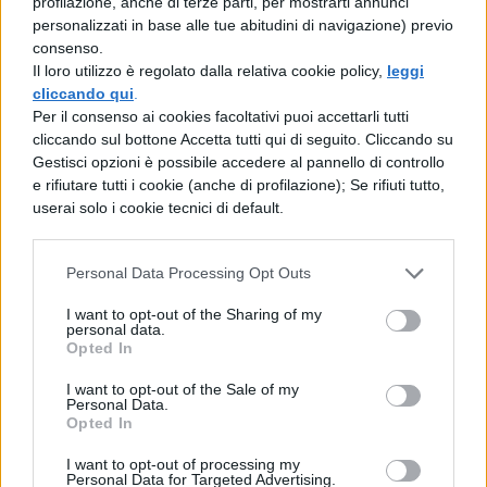
profilazione, anche di terze parti, per mostrarti annunci
se da morto, all'illogico pensiero della sua
personalizzati in base alle tue abitudini di navigazione) previo
presenza, ha prodotto in voi un
consenso.
Il loro utilizzo è regolato dalla relativa cookie policy,
leggi
cliccando qui
.
turbamento simile? E ancora: se Gneo
Per il consenso ai cookies facoltativi puoi accettarli tutti
Pompeo in persona, dotato com'è di valore
cliccando sul bottone Accetta tutti qui di seguito. Cliccando su
Gestisci opzioni è possibile accedere al pannello di controllo
e fortuna tali da riuscire sempre in imprese
e rifiutare tutti i cookie (anche di profilazione); Se rifiuti tutto,
userai solo i cookie tecnici di default.
per tutti impossibili, se egli, dico, avesse
avuto il potere di'istruire il processo relativo
Personal Data Processing Opt Outs
alla morte di Publio Clodio
I want to opt-out of the Sharing of my
personal data.
oppure di richiamarlo dagli inferi, secondo
Opted In
voi quale delle due alternative avrebbe
I want to opt-out of the Sale of my
scelto? Ammesso che per motivi di
Personal Data.
Opted In
amicizia
I want to opt-out of processing my
Personal Data for Targeted Advertising.
avesse voluto richiamarlo dagli inferi, non