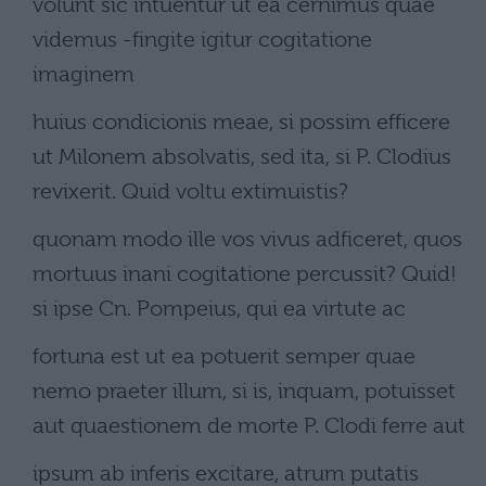
volunt sic intuentur ut ea cernimus quae
videmus -fingite igitur cogitatione
imaginem
huius condicionis meae, si possim efficere
ut Milonem absolvatis, sed ita, si P. Clodius
revixerit. Quid voltu extimuistis?
quonam modo ille vos vivus adficeret, quos
mortuus inani cogitatione percussit? Quid!
si ipse Cn. Pompeius, qui ea virtute ac
fortuna est ut ea potuerit semper quae
nemo praeter illum, si is, inquam, potuisset
aut quaestionem de morte P. Clodi ferre aut
ipsum ab inferis excitare, atrum putatis