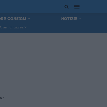
E E CONSIGLI
NOTIZIE
Classi di Laurea
nc