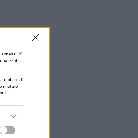
i annessi; b)
onalizzati in
a
 tutti qui di
 rifiutare
ault.
 di
o