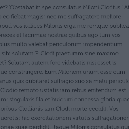
t? ‘Obstabat in spe consulatus Miloni Clodius.’ A
 eo fiebat magis; nec me suffragatore meliore
apud vos iudices Milonis erga me remque public
reces et lacrimae nostrae quibus ego tum vos
 plus multo valebat periculorum impendentium
i sibi solutam P. Clodi praeturam sine maximo
 Solutam autem fore videbatis nisi esset is
tque constringere. Eum Milonem unum esse cum
nus quis dubitaret suffragio suo se metu pericul
 Clodio remoto usitatis iam rebus enitendum est
am: singularis illa et huic uni concessa gloria qua
roribus Clodianis iam Clodi morte cecidit. Vos
eretis: hic exercitationem virtutis suffragation
iae suae perdidit. Itaque Milonis consulatus qu