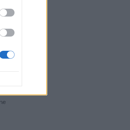
be
 e
n
nne