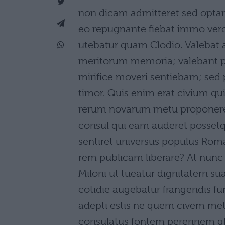
non dicam admitteret sed optare
eo repugnante fiebat immo vero
utebatur quam Clodio. Valebat 
meritorum memoria; valebant p
mirifice moveri sentiebam; sed
timor. Quis enim erat civium qu
rerum novarum metu proponeret?
consul qui eam auderet posse
sentiret universus populus Roma
rem publicam liberare? At nunc
Miloni ut tueatur dignitatern su
cotidie augebatur frangendis fu
adepti estis ne quem civem metu
consulatus fontem perennem glor