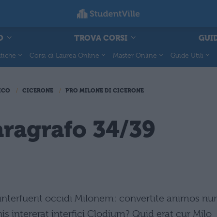
O
TROVA CORSI
GUID
tiche
Corsi di Laurea Online
Master Online
Guide Utili
ICO
CICERONE
PRO MILONE DI CICERONE
aragrafo 34/39
interfuerit occidi Milonem: convertite animos nu
s intererat interfici Clodium? Quid erat cur Milo