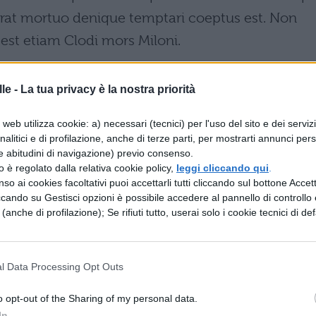
erat mortuo denique temptari coeptus est. Non
best etiam Clodi mors Miloni.
le -
La tua privacy è la nostra priorità
ortasse a Clodio l’uccisione di Milone: adesso
web utilizza cookie: a) necessari (tecnici) per l'uso del sito e dei serviz
Milone. Quale interesse aveva all’assassinio di
analitici e di profilazione, anche di terze parti, per mostrarti annunci pers
e abitudini di navigazione) previo consenso.
arte sua non dirò per commetterlo, ma per
zzo è regolato dalla relativa cookie policy,
leggi cliccando qui
.
olo a Milone nella sua aspirazione al consolato”. M
so ai cookies facoltativi puoi accettarli tutti cliccando sul bottone Accetta
ccando su Gestisci opzioni è possibile accedere al pannello di controllo e
le nonostante la sua opposizione, che anzi lo
e (anche di profilazione); Se rifiuti tutto, userai solo i cookie tecnici di def
n gli recava più giovamento di quello di Clodio.
iudici, il ricordo delle benemerenze di Milone nei
l Data Processing Opt Outs
llo stato, lo avevano le mie preghiere e le mie
capivo – eravate straordinariamente turbati: molto
o opt-out of the Sharing of my personal data.
ore dei pericoli incombenti. C’era, infatti, qualcun
In