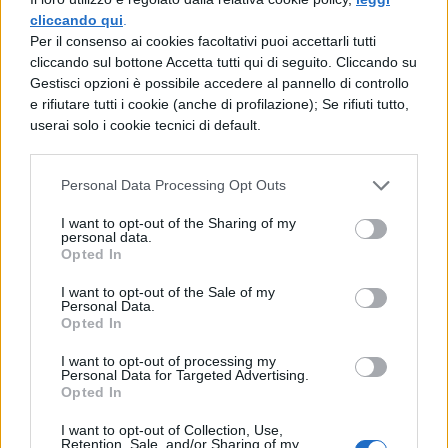
tanto nella distribuzione dei test agli
cliccando qui
.
studenti: quella, in quasi tutte le scuole, c’è
Per il consenso ai cookies facoltativi puoi accettarli tutti
stata regolarmente. Il boicottaggio sta nella
cliccando sul bottone Accetta tutti qui di seguito. Cliccando su
correzione: i professori che non hanno dato
Gestisci opzioni è possibile accedere al pannello di controllo
la disponibilità sono molti di più e poi se gli
e rifiutare tutti i cookie (anche di profilazione); Se rifiuti tutto,
studenti stessi hanno aderito in massa alla
userai solo i cookie tecnici di default.
protesta, come sembra, i test saranno nulli”.
Personal Data Processing Opt Outs
I want to opt-out of the Sharing of my
personal data.
Opted In
I want to opt-out of the Sale of my
TI POTREBBE INTERESSARE
Personal Data.
Opted In
MATURITÀ
I want to opt-out of processing my
Maturità 2026, il sud
Personal Data for Targeted Advertising.
domina con 14.123 lodi
Opted In
ma i 100 crollano del
I want to opt-out of Collection, Use,
25% per il taglio ai
Retention, Sale, and/or Sharing of my