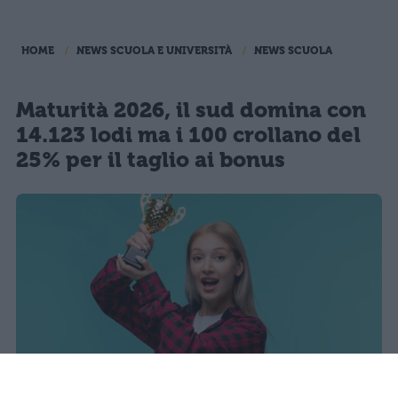
HOME
NEWS SCUOLA E UNIVERSITÀ
NEWS SCUOLA
Maturità 2026, il sud domina con
14.123 lodi ma i 100 crollano del
25% per il taglio ai bonus