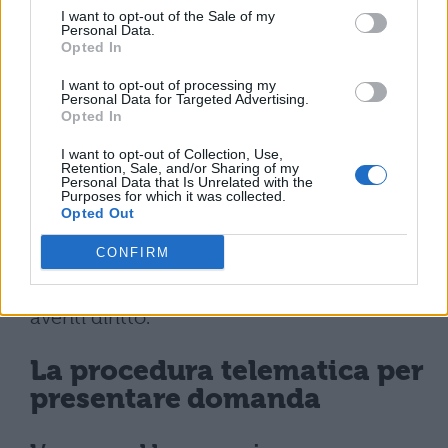
I want to opt-out of the Sale of my
beneficiari devono effettuare
almeno una
Personal Data.
Opted In
seduta entro 60 giorni dalla
I want to opt-out of processing my
comunicazione di accoglimento della
Personal Data for Targeted Advertising.
Opted In
domanda
. Il mancato rispetto di questo
termine comporta la decadenza
I want to opt-out of Collection, Use,
Retention, Sale, and/or Sharing of my
Personal Data that Is Unrelated with the
automatica dal beneficio. In tal caso,
Purposes for which it was collected.
Opted Out
l’Istituto prevede un unico scorrimento
delle graduatorie, consentendo
CONFIRM
l’assegnazione del contributo ai successivi
aventi diritto.
La procedura telematica per
presentare domanda