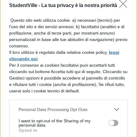
StudentVille -
La tua privacy è la nostra priorità
Il termine per l’invio delle domande è
Questo sito web utilizza cookie: a) necessari (tecnici) per
fissato al 14 novembre 2025
, secondo
l'uso del sito e dei servizi annessi; b) facoltativi (analitici e di
profilazione, anche di terze parti, per mostrarti annunci
quanto indicato dalla circolare INPS. Una
personalizzati in base alle tue abitudini di navigazione) previo
volta accolte, le richieste generano un
consenso.
Il loro utilizzo è regolato dalla relativa cookie policy,
leggi
codice univoco che consente di
cliccando qui
.
accedere al contributo
. Questo codice
Per il consenso ai cookies facoltativi puoi accettarli tutti
cliccando sul bottone Accetta tutti qui di seguito. Cliccando su
resta valido per 270 giorni a partire dalla
Gestisci opzioni è possibile accedere al pannello di controllo
pubblicazione delle graduatorie: decorso
e rifiutare tutti i cookie (anche di profilazione); Se rifiuti tutto,
userai solo i cookie tecnici di default.
tale periodo, il sistema provvede ad
annullarlo automaticamente, impedendo
Personal Data Processing Opt Outs
così qualsiasi utilizzo successivo.
I want to opt-out of the Sharing of my
personal data.
Dal 2025 è introdotta una
novità rilevante
Opted In
sul fronte delle tempistiche operative
. I