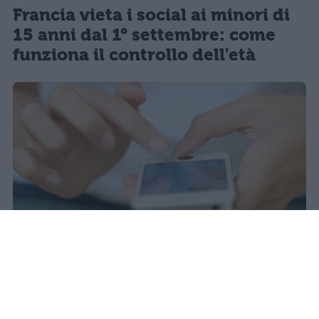
Francia vieta i social ai minori di
15 anni dal 1° settembre: come
funziona il controllo dell'età
Redazione Studentville
Pubblicato il 29 lug 2026