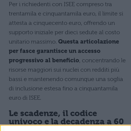
Per i richiedenti con ISEE compreso tra
trentamila e cinquantamila euro, il limite si
attesta a cinquecento euro, offrendo un
supporto iniziale per dieci sedute al costo
unitario massimo.
Questa articolazione
per fasce garantisce un accesso
progressivo al beneficio
, concentrando le
risorse maggiori sui nuclei con redditi più
bassi e mantenendo comunque una soglia
di inclusione estesa fino a cinquantamila
euro di ISEE.
Le scadenze, il codice
univoco e la decadenza a 60
giorni