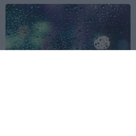
Il concerto di Bad Bunny
all'Ippodromo La Maura è stato
interrotto dopo trenta minuti a
causa di una supercella. Live Nation
garantisce rimborso integrale con
diritti di prevendita inclusi.