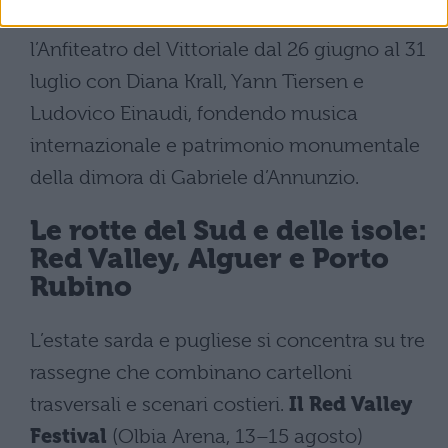
Sul Lago di Garda, Tener-a-mente occupa
l’Anfiteatro del Vittoriale dal 26 giugno al 31
luglio con Diana Krall, Yann Tiersen e
Ludovico Einaudi, fondendo musica
internazionale e patrimonio monumentale
della dimora di Gabriele d’Annunzio.
Le rotte del Sud e delle isole:
Red Valley, Alguer e Porto
Rubino
L’estate sarda e pugliese si concentra su tre
rassegne che combinano cartelloni
trasversali e scenari costieri.
Il Red Valley
Festival
(Olbia Arena, 13–15 agosto)