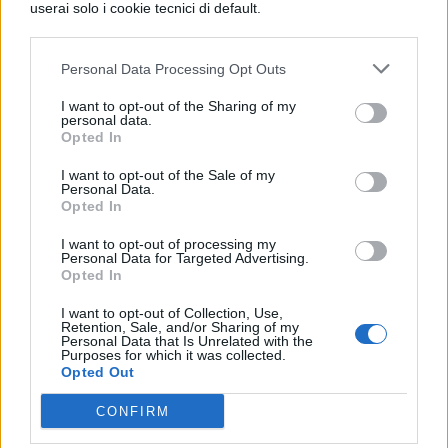
userai solo i cookie tecnici di default.
rassegne dedicate a jazz, cantautorato e
pop d’autore.
Umbria Jazz trasforma
Personal Data Processing Opt Outs
Perugia dal 3 al 12 luglio in polo
I want to opt-out of the Sharing of my
internazionale della musica live con Sting,
personal data.
Opted In
Jon Batiste ed Elvis Costello, celebrando il
I want to opt-out of the Sale of my
poster ufficiale attraverso le grafiche
Personal Data.
Opted In
storiche di Dario Fo.
I want to opt-out of processing my
Roma Summer Fest anima l’Auditorium
Personal Data for Targeted Advertising.
Opted In
Parco della Musica Ennio Morricone dal 13
I want to opt-out of Collection, Use,
giugno al 14 settembre, ospitando John
Retention, Sale, and/or Sharing of my
Personal Data that Is Unrelated with the
Legend, Diana Krall e Ludovico Einaudi in
Purposes for which it was collected.
Opted Out
uno scenario all’aperto affacciato sulla
CONFIRM
capitale.