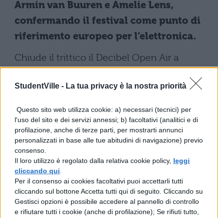
Armin van Buuren e Amelie Lens,
confermando il festival come punto di
riferimento europeo per l’elettronica.
Chiude il trittico il Decibel Open Air a
Firenze, che dal 4 al 6 settembre debutta
StudentVille -
La tua privacy è la nostra priorità
nel formato a tre giorni al Parco delle
Cascine. Fatboy Slim, Cosmo e
Questo sito web utilizza cookie: a) necessari (tecnici) per
Klangkuenstler guidano un cartellone che
l'uso del sito e dei servizi annessi; b) facoltativi (analitici e di
profilazione, anche di terze parti, per mostrarti annunci
spazia tra hard techno e tech house.
personalizzati in base alle tue abitudini di navigazione) previo
consenso.
Le rassegne d’autore:
Il loro utilizzo è regolato dalla relativa cookie policy,
leggi
cliccando qui
.
Umbria Jazz, Roma Summer
Per il consenso ai cookies facoltativi puoi accettarli tutti
Fest e Tener-a-mente
cliccando sul bottone Accetta tutti qui di seguito. Cliccando su
Gestisci opzioni è possibile accedere al pannello di controllo
e rifiutare tutti i cookie (anche di profilazione); Se rifiuti tutto,
L’estate 2026 conferma il prestigio delle