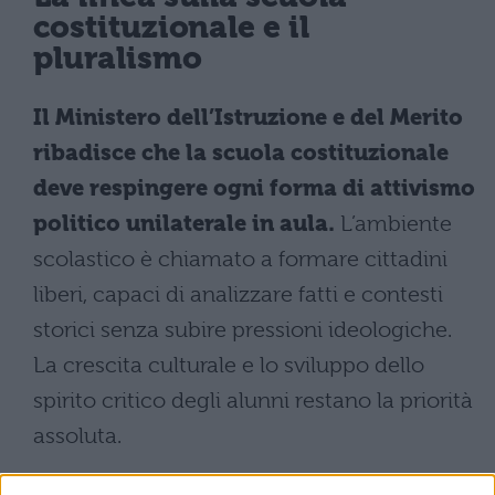
costituzionale e il
pluralismo
Il Ministero dell’Istruzione e del Merito
ribadisce che la scuola costituzionale
deve respingere ogni forma di attivismo
politico unilaterale in aula.
L’ambiente
scolastico è chiamato a formare cittadini
liberi, capaci di analizzare fatti e contesti
storici senza subire pressioni ideologiche.
La crescita culturale e lo sviluppo dello
spirito critico degli alunni restano la priorità
assoluta.
Per verificare il rispetto di questi principi, il