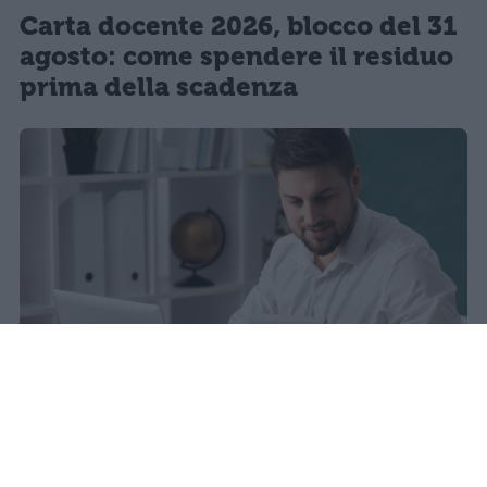
Carta docente 2026, blocco del 31
agosto: come spendere il residuo
prima della scadenza
La carta docente 2026 resta bloccata
dal 31 agosto con data di sblocco
incerta. Il residuo deve essere speso