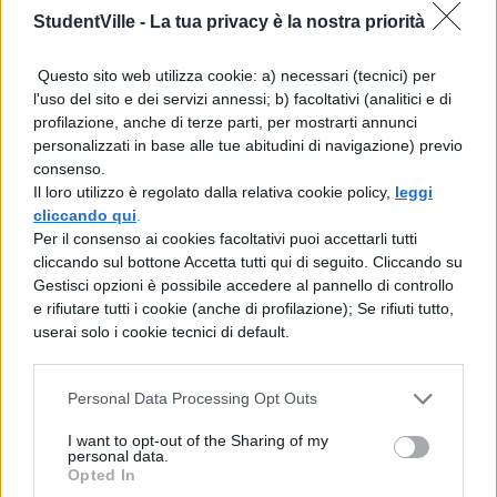
StudentVille -
La tua privacy è la nostra priorità
Ministro Valditara ha incaricato gli uffici
scolastici regionali di accertare le
Questo sito web utilizza cookie: a) necessari (tecnici) per
responsabilità dei dirigenti scolastici e dei
l'uso del sito e dei servizi annessi; b) facoltativi (analitici e di
profilazione, anche di terze parti, per mostrarti annunci
docenti coinvolti nei fatti di Emilia-
personalizzati in base alle tue abitudini di navigazione) previo
Romagna e Toscana. L’obiettivo è stabilire
consenso.
Il loro utilizzo è regolato dalla relativa cookie policy,
leggi
se siano state violate le norme sul
cliccando qui
.
pluralismo educativo e sulla trasparenza
Per il consenso ai cookies facoltativi puoi accettarli tutti
cliccando sul bottone Accetta tutti qui di seguito. Cliccando su
amministrativa.
Gestisci opzioni è possibile accedere al pannello di controllo
e rifiutare tutti i cookie (anche di profilazione); Se rifiuti tutto,
Qualora le indagini confermassero
userai solo i cookie tecnici di default.
infrazioni, saranno adottati provvedimenti
disciplinari nei confronti dei responsabili,
Personal Data Processing Opt Outs
secondo quanto previsto dalle procedure
I want to opt-out of the Sharing of my
personal data.
vigenti.
Opted In