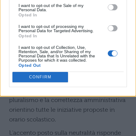
Gli impatti indicati per la
I want to opt-out of the Sale of my
Personal Data.
vita scolastica
Opted In
I want to opt-out of processing my
Personal Data for Targeted Advertising.
Dalle dichiarazioni ministeriali emerge la
Opted In
volontà di
preservare un ambiente
I want to opt-out of Collection, Use,
didattico neutrale
, destinato
Retention, Sale, and/or Sharing of my
Personal Data that Is Unrelated with the
Purposes for which it was collected.
esclusivamente alla crescita culturale e allo
Opted Out
sviluppo dello spirito critico individuale
CONFIRM
degli alunni. Le verifiche avviate si pongono
come strumento per garantire che il
pluralismo e la correttezza amministrativa
orientino tutte le iniziative proposte in
orario scolastico.
L’accento posto sulla neutralità risponde