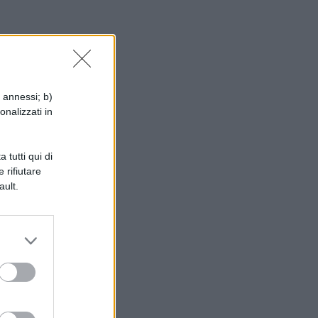
no
i annessi; b)
onalizzati in
ne
 tutti qui di
 rifiutare
ault.