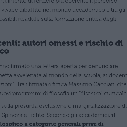
 l’intento di rendere più coerente il percorso
 vivace dibattito nel mondo accademico e tra gli
ssibili ricadute sulla formazione critica degli
centi: autori omessi e rischio di
ico
anno firmato una lettera aperta per denunciare
petta avvelenata al mondo della scuola, ai docent
zioni”. Tra i firmatari figura Massimo Cacciari, che
uovi programmi di filosofia un “disastro” culturale
 sulla presunta esclusione o marginalizzazione di
 Spinoza e Fichte. Secondo gli accademici,
il
ilosofico a categorie generali prive di