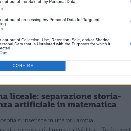
o opt-out of the Sale of my Personal Data.
rtà d’insegnamento
. L’obiettivo dichiarato non è
In
ero filosofico, ma riorganizzarle all’interno di
to opt-out of processing my Personal Data for Targeted
rismo
o il razionalismo moderno.
ing.
In
sponibilità a raccogliere ogni contributo
o opt-out of Collection, Use, Retention, Sale, and/or Sharing
co e a proseguire il dialogo con le società
ersonal Data that Is Unrelated with the Purposes for which it
lected.
ogrammi di filosofia
. Si punta a un equilibrio tra
Out
 storiografico
, permettendo ai docenti di
CONFIRM
secondo la propria esperienza professionale e le
ma liceale: separazione storia-
nza artificiale in matematica
losofia si inserisce in una più ampia
ceali promossa dal ministro Valditara. Tra le novi