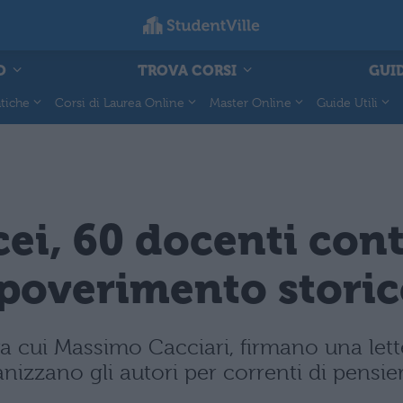
O
TROVA CORSI
GUID
tiche
Corsi di Laurea Online
Master Online
Guide Utili
icei, 60 docenti con
mpoverimento stori
tra cui Massimo Cacciari, firmano una let
nizzano gli autori per correnti di pensie