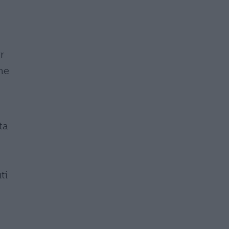
r
me
ta
ti