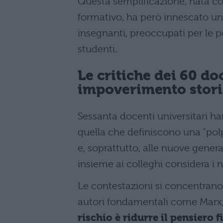
Questa semplificazione, nata con
formativo, ha però innescato un
insegnanti, preoccupati per le po
studenti.
Le critiche dei 60 do
impoverimento stor
Sessanta docenti universitari h
quella che definiscono una “pol
e, soprattutto, alle nuove genera
insieme ai colleghi considera i n
Le contestazioni si concentrano
autori fondamentali come Marx,
rischio è ridurre il pensiero f