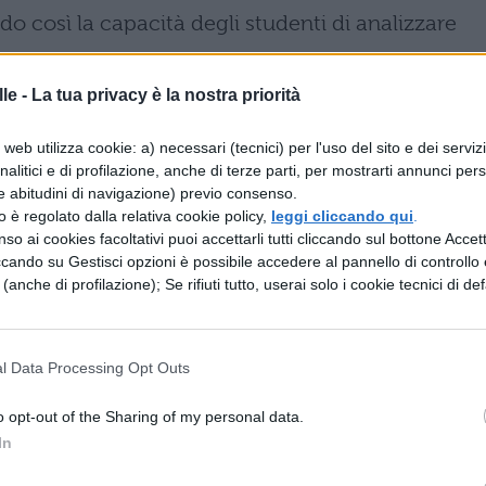
o così la capacità degli studenti di analizzare
le -
La tua privacy è la nostra priorità
iene definito un progetto di “egemonia culturale”
itica delle nuove generazioni. I firmatari ritengo
web utilizza cookie: a) necessari (tecnici) per l'uso del sito e dei serviz
analitici e di profilazione, anche di terze parti, per mostrarti annunci pers
 di pensiero, se non adeguatamente bilanciato
e abitudini di navigazione) previo consenso.
ografico, possa compromettere la comprensio
zzo è regolato dalla relativa cookie policy,
leggi cliccando qui
.
so ai cookies facoltativi puoi accettarli tutti cliccando sul bottone Accetta
cificità di ciascun pensatore, elementi essenziali
ccando su Gestisci opzioni è possibile accedere al pannello di controllo e
nomo e pluralista.
e (anche di profilazione); Se rifiuti tutto, userai solo i cookie tecnici di def
istero: indicazioni non
 d’insegnamento
l Data Processing Opt Outs
o opt-out of the Sharing of my personal data.
a Commissione ministeriale, ha chiarito che le
In
ano
indicazioni
e non vincoli prescrittivi,