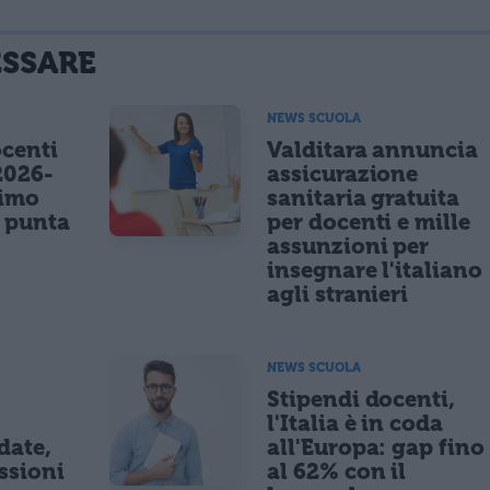
ESSARE
NEWS SCUOLA
centi
Valditara annuncia
2026-
assicurazione
nimo
sanitaria gratuita
e punta
per docenti e mille
assunzioni per
insegnare l'italiano
agli stranieri
NEWS SCUOLA
Stipendi docenti,
l'Italia è in coda
date,
all'Europa: gap fino
ssioni
al 62% con il