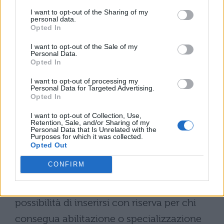
compito di aggregare gli spezzoni orari
I want to opt-out of the Sharing of my
personal data.
disponibili
per formare il maggior numero
Opted In
possibile di cattedre e posti orario completi.
I want to opt-out of the Sale of my
Sarà inoltre obbligatorio confermare la
Personal Data.
Opted In
propria presenza nelle GPS presentando
I want to opt-out of processing my
domanda:
chi non conferma e non
Personal Data for Targeted Advertising.
Opted In
presenta domanda per le 150 scuole per
l’anno 2026/27 verrà cancellato
dalle
I want to opt-out of Collection, Use,
Retention, Sale, and/or Sharing of my
Personal Data that Is Unrelated with the
graduatorie.
Purposes for which it was collected.
Opted Out
Altra novità attesa riguarda il
CONFIRM
completamento degli spezzoni mediante
frazionamento dei posti in deroga e la
possibilità di inserirsi con riserva per chi
consegua abilitazione o specializzazione