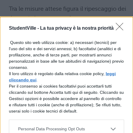
Tra le misure attese figura il ripescaggio dei
docenti che, pur avendo espresso
preferenze in turno di nomina, non abbiano
StudentVille -
La tua privacy è la nostra priorità
ottenuto incarichi:
nei turni successivi
Questo sito web utilizza cookie: a) necessari (tecnici) per
potrebbero essere richiamati per
l'uso del sito e dei servizi annessi; b) facoltativi (analitici e di
profilazione, anche di terze parti, per mostrarti annunci
disponibilità su preferenze già indicate
,
personalizzati in base alle tue abitudini di navigazione) previo
senza essere considerati rinunciatari.
consenso.
Il loro utilizzo è regolato dalla relativa cookie policy,
leggi
Parallelamente,
è previsto un
cliccando qui
.
irrigidimento delle sanzioni
, che non
Per il consenso ai cookies facoltativi puoi accettarli tutti
cliccando sul bottone Accetta tutti qui di seguito. Cliccando su
varranno più solo per l’anno scolastico di
Gestisci opzioni è possibile accedere al pannello di controllo
riferimento ma per l’intero periodo di
e rifiutare tutti i cookie (anche di profilazione); Se rifiuti tutto,
userai solo i cookie tecnici di default.
validità delle graduatorie.
Gli ambiti territoriali avranno il
Personal Data Processing Opt Outs