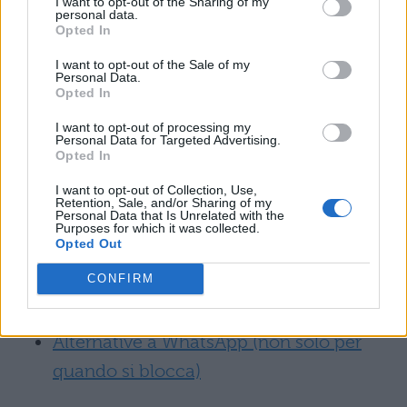
browser e in questo modo potrete
I want to opt-out of the Sharing of my
personal data.
spiare le conversazioni di whatsapp
Opted In
della persona di cui non vi fidate.
I want to opt-out of the Sale of my
Personal Data.
Opted In
Scopri di più:
Come spiare WhatsApp da un
I want to opt-out of processing my
altro telefono
Personal Data for Targeted Advertising.
Opted In
Se vuoi saperne di più sull'applicazione leggi:
I want to opt-out of Collection, Use,
Retention, Sale, and/or Sharing of my
Personal Data that Is Unrelated with the
Come cancellare un messaggio inviato
Purposes for which it was collected.
Opted Out
su whatsapp
CONFIRM
10 cose da non dire mai su WhatsApp
Alternative a WhatsApp (non solo per
quando si blocca)