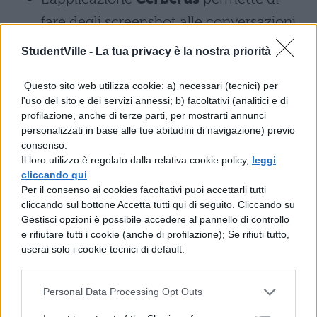
fare degli screenshot alle conversazioni
di Whatsapp, permette di cancellare le
StudentVille -
La tua privacy è la nostra priorità
conversazioni ed evita anche che si
Questo sito web utilizza cookie: a) necessari (tecnici) per
spenga il telefono.
l'uso del sito e dei servizi annessi; b) facoltativi (analitici e di
profilazione, anche di terze parti, per mostrarti annunci
Wassame
è un'applicazione che vi
personalizzati in base alle tue abitudini di navigazione) previo
consenso.
consente di rubare le credenziali di
Il loro utilizzo è regolato dalla relativa cookie policy,
leggi
Whatsapp e di camuffare quindi
cliccando qui
.
Per il consenso ai cookies facoltativi puoi accettarli tutti
l'identità.
cliccando sul bottone Accetta tutti qui di seguito. Cliccando su
Gestisci opzioni è possibile accedere al pannello di controllo
Infine abbiamo
Whatsapp web
che
e rifiutare tutti i cookie (anche di profilazione); Se rifiuti tutto,
pare sia l'applicazione più sicura. È
userai solo i cookie tecnici di default.
necessario scansionare il codice QR di
Personal Data Processing Opt Outs
Whatsapp sul vostro computer, tramite il