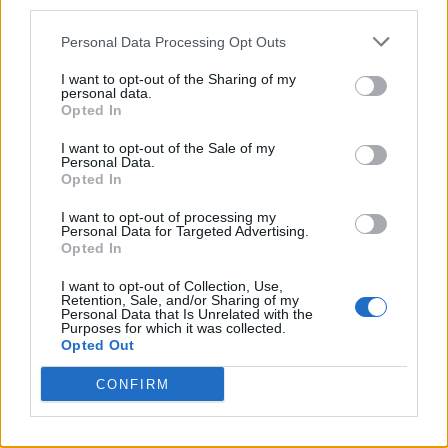
La favola di Adamo ed Eva
Personal Data Processing Opt Outs
I want to opt-out of the Sharing of my
Cara Valentina
personal data.
Opted In
Ti sembra normale
I want to opt-out of the Sale of my
Personal Data.
Opted In
Una musica può fare
I want to opt-out of processing my
Personal Data for Targeted Advertising.
Immaturi
Opted In
I want to opt-out of Collection, Use,
Jazz
Retention, Sale, and/or Sharing of my
Personal Data that Is Unrelated with the
Purposes for which it was collected.
Speciale
Opted Out
CONFIRM
Una su 1.000.000
Roma nun fa’ la stupida stasera