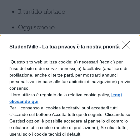
Il timido ubriaco
Oggi sono io
L’aria di quei posti là
StudentVille -
La tua privacy è la nostra priorità
Rock Me Baby
Questo sito web utilizza cookie: a) necessari (tecnici) per
l'uso del sito e dei servizi annessi; b) facoltativi (analitici e di
Little Wing
profilazione, anche di terze parti, per mostrarti annunci
personalizzati in base alle tue abitudini di navigazione) previo
consenso.
Mille volte ancora
Il loro utilizzo è regolato dalla relativa cookie policy,
leggi
cliccando qui
.
I tuoi maledettissimi impegni
Per il consenso ai cookies facoltativi puoi accettarli tutti
cliccando sul bottone Accetta tutti qui di seguito. Cliccando su
Teresa
Gestisci opzioni è possibile accedere al pannello di controllo
e rifiutare tutti i cookie (anche di profilazione); Se rifiuti tutto,
userai solo i cookie tecnici di default.
Il solito sesso