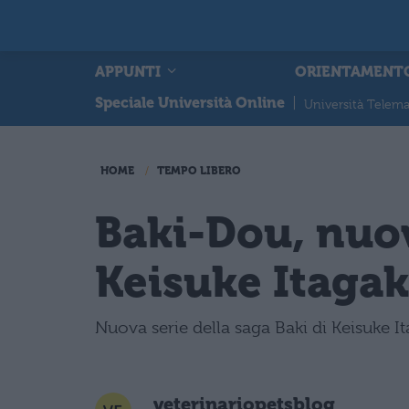
APPUNTI
ORIENTAMENT
Speciale Università Online
|
Università Telema
HOME
TEMPO LIBERO
Baki-Dou, nuov
Keisuke Itagak
Nuova serie della saga Baki di Keisuke Ita
veterinariopetsblog