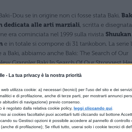
aki-Dou se in origine non ci fosse stata Baki.
Bak
 dedicata alle arti marziali
, scritta e disegnata
ne era cominciata nel 1999 sulla rivista
Shuukan
n
e in totale si compone di 31 tankobon. La serie 
ltre a Baki, abbiamo anche Baki: The Search of Our
New Grappler Baki In Search Of Our Strongest Her
, questa serie in Giappone è piaciuta parecchia
le -
La tua privacy è la nostra priorità
e sequel
: Baki Gaiden – Kenjin (una side story), Ba
web utilizza cookie: a) necessari (tecnici) per l'uso del sito e dei serviz
Baki Gaiden – Scarface (ancora una side story), Bak
analitici e di profilazione, anche di terze parti, per mostrarti annunci pers
e abitudini di navigazione) previo consenso.
 story), Baki Tokubetsuhen [Saga] (di nuovo una
zzo è regolato dalla relativa cookie policy,
leggi cliccando qui
.
) e Hanma Baki (un sequel), quest’ultimo pubblicat
so ai cookies facoltativi puoi accettarli tutti cliccando sul bottone Accetta
ccando su Gestisci opzioni è possibile accedere al pannello di controllo e
l 2005 al 2012. Esistono poi due
adattamenti ani
e (anche di profilazione); Se rifiuti tutto, userai solo i cookie tecnici di def