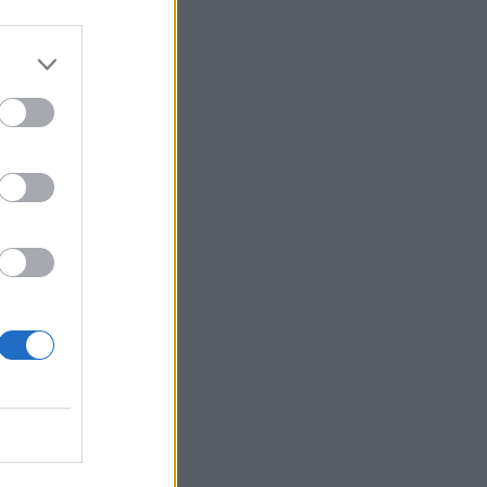
a
o
a
eve