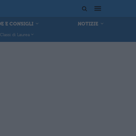
E E CONSIGLI
NOTIZIE
Classi di Laurea