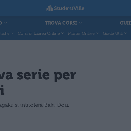
O
TROVA CORSI
GUID
tiche
Corsi di Laurea Online
Master Online
Guide Utili
a serie per
i
gaki: si intitolerà Baki-Dou.