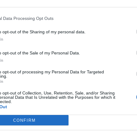
i
Baki Hama
, uno studente felice e allegro che h
l Data Processing Opt Outs
e. Nello specifico, adora combattere in un torne
o opt-out of the Sharing of my personal data.
 i più grandi lottatori del mondo e che li mette a
In
imenti. La serie New Grappler Baki muove i passi d
 è il nuovo campione del torneo, ma un giorno ric
o opt-out of the Sale of my Personal Data.
In
sperti nelle arti marziali, sono fuggiti dalla loro
aki e i suoi amici devono bloccarli prima di venire
to opt-out of processing my Personal Data for Targeted
ing.
In
o opt-out of Collection, Use, Retention, Sale, and/or Sharing
ersonal Data that Is Unrelated with the Purposes for which it
lected.
Out
CONFIRM