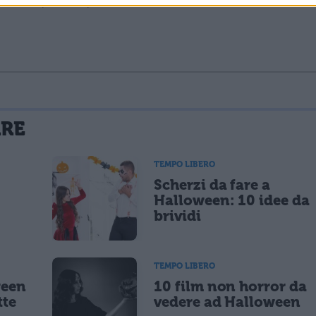
La tua email sarà utilizzata per comunicarti se qualcuno risponde al tuo commento e non sarà pubblicata. Dichiari di avere preso visione e di accettare quanto previsto dalla
ARE
 un cookie salvi i tuoi dati (nome, email) per il prossimo commento.
TEMPO LIBERO
Scherzi da fare a
lità di marketing diretto con modalità automatizzate o tradizionali
Halloween: 10 idee da
brividi
TEMPO LIBERO
ween
10 film non horror da
tte
vedere ad Halloween