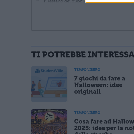
TI POTREBBE INTERESS
informativa privacy
. Pubblicando questo commento dai il consenso affinché
Ho letto e acconsento l'
informativa
sulla privacy
TEMPO LIBERO
CONFERMA E PUBBLICA
7 giochi da fare a
Acconsento all'uso dei miei dati da parte di terzi per fina
Halloween: idee
originali
TEMPO LIBERO
Cosa fare ad Hallo
2025: idee per la no