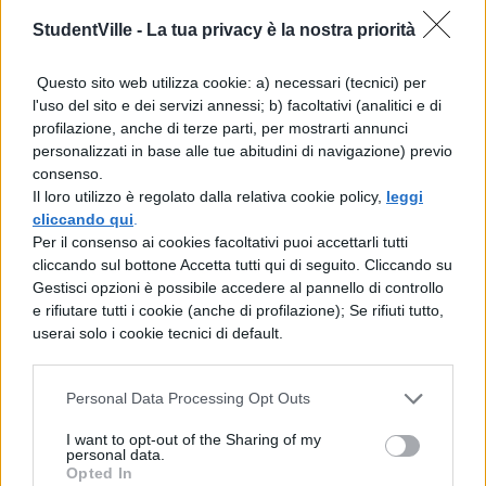
e riceverete direttamente anche tutte le
StudentVille -
La tua privacy è la nostra priorità
nuove email.
Questo sito web utilizza cookie: a) necessari (tecnici) per
Cambio indirizzo posta
l'uso del sito e dei servizi annessi; b) facoltativi (analitici e di
elettronica
profilazione, anche di terze parti, per mostrarti annunci
personalizzati in base alle tue abitudini di navigazione) previo
consenso.
Su Outlook
è molto semplice trasferire un
Il loro utilizzo è regolato dalla relativa cookie policy,
leggi
vecchio account Gmail, mentre il processo è
cliccando qui
.
Per il consenso ai cookies facoltativi puoi accettarli tutti
più complesso se volete trasferirvi un
cliccando sul bottone Accetta tutti qui di seguito. Cliccando su
Gestisci opzioni è possibile accedere al pannello di controllo
indirizzo email di un altro provider. Per
e rifiutare tutti i cookie (anche di profilazione); Se rifiuti tutto,
passare da Gmail a Outlook, dovete seguire i
userai solo i cookie tecnici di default.
seguenti passaggi:
Personal Data Processing Opt Outs
Entrate nel nuovo account Outlook
I want to opt-out of the Sharing of my
personal data.
Andate
a questa pagina
e selezionate le
Opted In