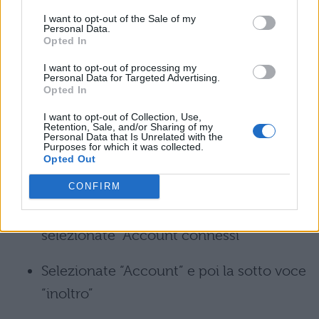
opzioni desiderate. Cliccate Ok per
I want to opt-out of the Sale of my
Personal Data.
aprire il vostro account Gmail.
Opted In
I want to opt-out of processing my
Entrate in Gmail. Qui inizia il processo
Personal Data for Targeted Advertising.
Opted In
automatico di trasferimento.
I want to opt-out of Collection, Use,
Retention, Sale, and/or Sharing of my
Per, invece, fare in modo che le vostre email
Personal Data that Is Unrelated with the
Purposes for which it was collected.
siano reindirizzate
da un account Outlook
Opted Out
a Gmail
, i passaggi sono i seguenti:
CONFIRM
Cliccate sull’icona a forma di rotella e
selezionate “Account connessi”
Selezionate “Account” e poi la sotto voce
“inoltro”