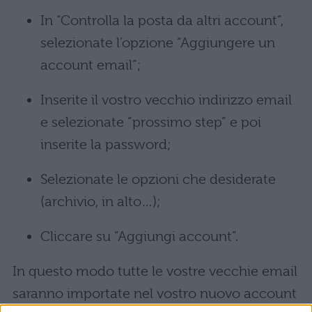
In “Controlla la posta da altri account”,
selezionate l’opzione “Aggiungere un
account email”;
Inserite il vostro vecchio indirizzo email
e selezionate “prossimo step” e poi
inserite la password;
Selezionate le opzioni che desiderate
(archivio, in alto…);
Cliccare su “Aggiungi account”.
In questo modo tutte le vostre vecchie email
saranno importate nel vostro nuovo account