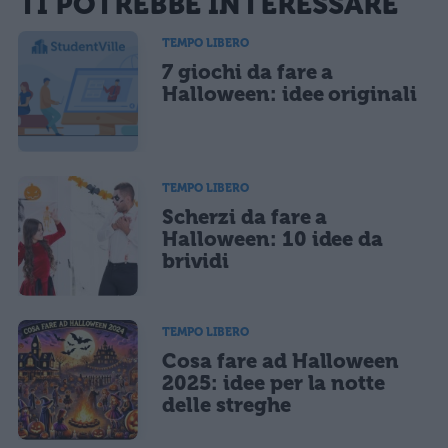
TI POTREBBE INTERESSARE
sarà pubblicata. Dichiari di avere preso visione e di accettare quanto previsto dalla
informativa privacy
. Pubblicando questo commento dai il consenso affinché un cookie
salvi i tuoi dati (nome, email) per il prossimo commento.
TEMPO LIBERO
7 giochi da fare a
Ho letto e acconsento l'
informativa
sulla privacy
CONFERMA E PUBBLICA
Halloween: idee originali
Acconsento all'uso dei miei dati da parte di terzi per finalità di
marketing diretto con modalità automatizzate o tradizionali
TEMPO LIBERO
Scherzi da fare a
Halloween: 10 idee da
brividi
TEMPO LIBERO
Cosa fare ad Halloween
2025: idee per la notte
delle streghe