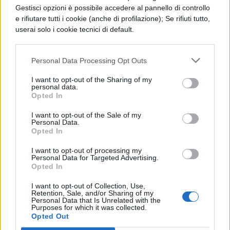
aeroporto. In auto ci vogliono più o meno 40
Gestisci opzioni è possibile accedere al pannello di controllo
minuti, ma è anche ben collegato,
e rifiutare tutti i cookie (anche di profilazione); Se rifiuti tutto,
userai solo i cookie tecnici di default.
dall’aeroporto i bus che hanno destinazione
Alwinck Castle essendo una meta turistica
Personal Data Processing Opt Outs
molto gettonata e molto famosa. Migliaia e
I want to opt-out of the Sharing of my
migliaia di turisti ogni anno raggiungo
personal data.
Opted In
Newcastle solo per visitare il fantasmagorico
“ Castello di Hogwarts”.
I want to opt-out of the Sale of my
Personal Data.
Opted In
Come abbiamo ben capito, la scoperta è
I want to opt-out of processing my
stata positiva, molto positiva, la notizia che
Personal Data for Targeted Advertising.
Opted In
Hogwarts esiste davvero è praticamente
I want to opt-out of Collection, Use,
fantastica, questo vuol dire anche che i sogni
Retention, Sale, and/or Sharing of my
Personal Data that Is Unrelated with the
di voi ragazzi sono finalmente realizzabili…
Purposes for which it was collected.
Opted Out
Corri a prenotare anche tu, e visita Alnwick