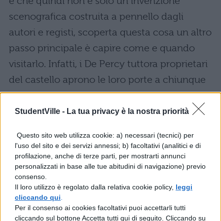
e che quindi non è solo un invenzione
scenografica costruita a pennello dagli
autori e registi, scoperta questa cosa un altro
passo principale è capire come e quando
visitarlo. Infatti, i De Percy tuttora proprietari
del castello aprono le loro porte a chiunque
voglia visitarlo, la fortezza è diventata ancora
più nota e famosa grazie alla saga del
StudentVille -
La tua privacy è la nostra priorità
maghetto che ha fatto conoscere a tutti il
Questo sito web utilizza cookie: a) necessari (tecnici) per
luogo come “Castello di Hogwarts”. Alwinck
l'uso del sito e dei servizi annessi; b) facoltativi (analitici e di
profilazione, anche di terze parti, per mostrarti annunci
Castle è aperto praticamente tutto l’anno,
personalizzati in base alle tue abitudini di navigazione) previo
raggiungerlo non è neanche così difficile,
consenso.
Il loro utilizzo è regolato dalla relativa cookie policy,
leggi
infatti la fortezza sorge a un’ottantina di km
cliccando qui
.
da Newcastle, città dotata di un grande
Per il consenso ai cookies facoltativi puoi accettarli tutti
cliccando sul bottone Accetta tutti qui di seguito. Cliccando su