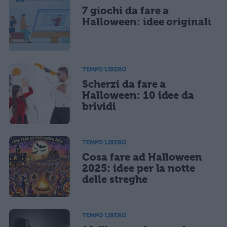
7 giochi da fare a
Ho letto e acconsento l'
informativa
sulla privacy
CONFERMA E PUBBLICA
Halloween: idee originali
Acconsento all'uso dei miei dati da parte di terzi per finalità di
marketing diretto con modalità automatizzate o tradizionali
TEMPO LIBERO
Scherzi da fare a
Halloween: 10 idee da
brividi
TEMPO LIBERO
Cosa fare ad Halloween
2025: idee per la notte
delle streghe
TEMPO LIBERO