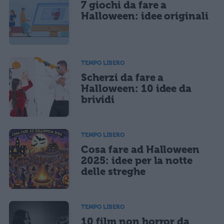
7 giochi da fare a
Ho letto e acconsento l'
informativa
sulla privacy
CONFERMA E PUBBLICA
Halloween: idee originali
Acconsento all'uso dei miei dati da parte di terzi per finalità di
marketing diretto con modalità automatizzate o tradizionali
TEMPO LIBERO
Scherzi da fare a
Halloween: 10 idee da
brividi
TEMPO LIBERO
Cosa fare ad Halloween
2025: idee per la notte
delle streghe
TEMPO LIBERO
10 film non horror da