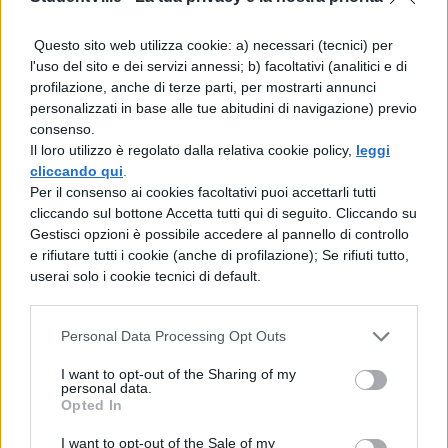
trucco alquanto semplice per aumentare a
Questo sito web utilizza cookie: a) necessari (tecnici) per
dismisura la possibilità di risposta alla
l'uso del sito e dei servizi annessi; b) facoltativi (analitici e di
propria mail. Qual è? Partiamo dallo studio
profilazione, anche di terze parti, per mostrarti annunci
personalizzati in base alle tue abitudini di navigazione) previo
effettuato dal team della app Boomerang
consenso.
specializzata nell'aumento della produttività.
Il loro utilizzo è regolato dalla relativa cookie policy,
leggi
cliccando qui
.
Secondo le statistiche consultate su 350mila
Per il consenso ai cookies facoltativi puoi accettarli tutti
mail studiate, è stato appurato che vi erano
cliccando sul bottone Accetta tutti qui di seguito. Cliccando su
Gestisci opzioni è possibile accedere al pannello di controllo
sette formule di commiato particolarmente
e rifiutare tutti i cookie (anche di profilazione); Se rifiuti tutto,
usate, ovvero “grazie”, “saluti”, “i miei migliori
userai solo i cookie tecnici di default.
auguri”, “cordiali saluti”, “grazie in anticipo” e
così via. Con queste formule il tasso di
Personal Data Processing Opt Outs
risposta si alzava fino fino al 47,5%, ma per
I want to opt-out of the Sharing of my
personal data.
aumentare ulteriormente le possibilità gli
Opted In
esperti consigliano di concentrarsi su alcune
I want to opt-out of the Sale of my