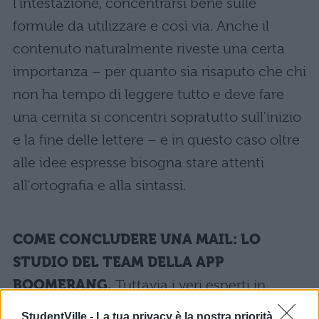
l'intestazione, concentrarsi bene sulle
formule da utilizzare e così via. Anche il
contenuto naturalmente riveste una certa
importanza – per quanto sia risaputo che chi
non ha tempo di leggere tutto e deve fare
una cernita si concentri sopratutto sull'inizio
e la fine delle lettere – e in questo caso oltre
alle idee espresse bisogna stare attenti
all'ortografia e alla sintassi.
COME CONCLUDERE UNA MAIL: LO
STUDIO DEL TEAM DELLA APP
BOOMERANG.
Tuttavia i veri esperti in
questo campo affermano che esiste un
StudentVille -
La tua privacy è la nostra priorità