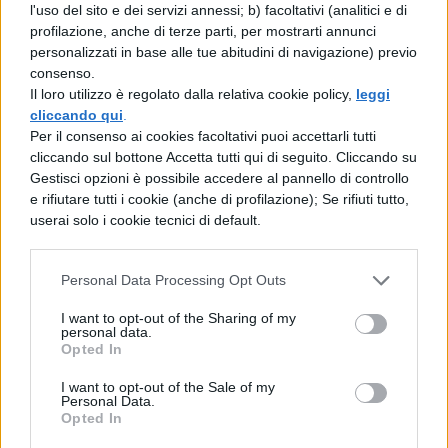
l'uso del sito e dei servizi annessi; b) facoltativi (analitici e di
profilazione, anche di terze parti, per mostrarti annunci
personalizzati in base alle tue abitudini di navigazione) previo
consenso.
Il loro utilizzo è regolato dalla relativa cookie policy,
leggi
cliccando qui
.
Per il consenso ai cookies facoltativi puoi accettarli tutti
cliccando sul bottone Accetta tutti qui di seguito. Cliccando su
Gestisci opzioni è possibile accedere al pannello di controllo
e rifiutare tutti i cookie (anche di profilazione); Se rifiuti tutto,
userai solo i cookie tecnici di default.
La tua email sarà utilizzata per comunicarti se qualcuno risponde al tuo commento e non
TI POTREBBE INTERESSARE
sarà pubblicata. Dichiari di avere preso visione e di accettare quanto previsto dalla
Personal Data Processing Opt Outs
informativa privacy
. Pubblicando questo commento dai il consenso affinché un cookie
salvi i tuoi dati (nome, email) per il prossimo commento.
I want to opt-out of the Sharing of my
TEMPO LIBERO
personal data.
7 giochi da fare a
Ho letto e acconsento l'
informativa
sulla privacy
Opted In
CONFERMA E PUBBLICA
Halloween: idee originali
I want to opt-out of the Sale of my
Acconsento all'uso dei miei dati da parte di terzi per finalità di
Personal Data.
marketing diretto con modalità automatizzate o tradizionali
Opted In