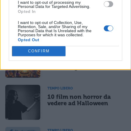
I want to opt-out of processing my
TEMPO LIBERO
Personal Data for Targeted Advertising.
Scherzi da fare a
Opted In
Halloween: 10 idee da
I want to opt-out of Collection, Use,
brividi
Retention, Sale, and/or Sharing of my
Personal Data that Is Unrelated with the
Purposes for which it was collected.
Opted Out
TEMPO LIBERO
CONFIRM
Cosa fare ad Halloween
2025: idee per la notte
delle streghe
TEMPO LIBERO
10 film non horror da
vedere ad Halloween
TEMPO LIBERO