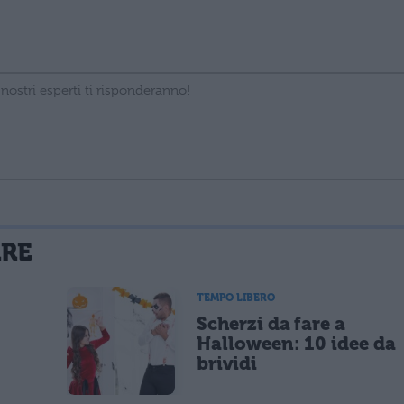
La tua email sarà utilizzata per comunicarti se qualcuno risponde al tuo commento e non sarà pubblicata. Dichiari di avere preso visione e di accettare quanto previsto dalla
ARE
 un cookie salvi i tuoi dati (nome, email) per il prossimo commento.
TEMPO LIBERO
Scherzi da fare a
lità di marketing diretto con modalità automatizzate o tradizionali
Halloween: 10 idee da
brividi