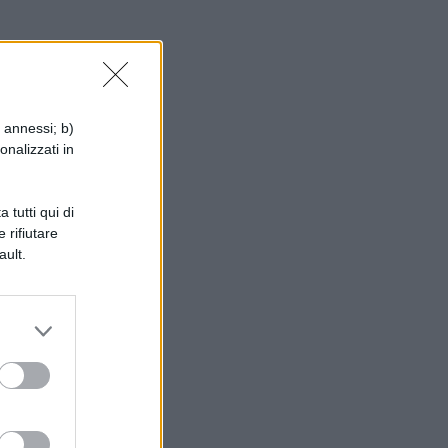
i annessi; b)
onalizzati in
 tutti qui di
 rifiutare
ault.