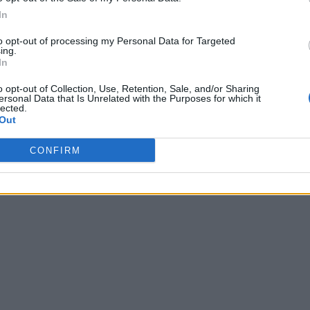
In
to opt-out of processing my Personal Data for Targeted
ing.
In
NA
o opt-out of Collection, Use, Retention, Sale, and/or Sharing
ersonal Data that Is Unrelated with the Purposes for which it
lected.
SARY
Out
 2021
CONFIRM