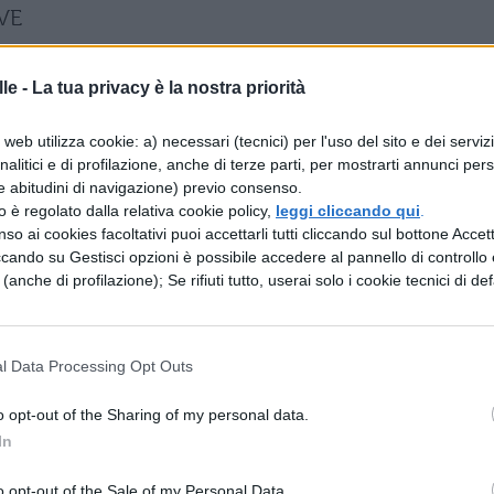
IVE
 GREATEST HITS
le -
La tua privacy è la nostra priorità
A
web utilizza cookie: a) necessari (tecnici) per l'uso del sito e dei serviz
analitici e di profilazione, anche di terze parti, per mostrarti annunci pers
e abitudini di navigazione) previo consenso.
zzo è regolato dalla relativa cookie policy,
leggi cliccando qui
.
so ai cookies facoltativi puoi accettarli tutti cliccando sul bottone Accetta
NOTE
ccando su Gestisci opzioni è possibile accedere al pannello di controllo e
e (anche di profilazione); Se rifiuti tutto, userai solo i cookie tecnici di def
UR
l Data Processing Opt Outs
E DI CARACALLA
o opt-out of the Sharing of my personal data.
In
 TOUR
o opt-out of the Sale of my Personal Data.