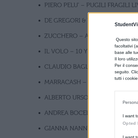
PIERO PELU’ – PUGILI FRAGILI L
DE GREGORI & BAND LIVE – THE
StudentVil
ZUCCHERO – ARENA DI VERON
Questo sito 
facoltativi (
IL VOLO – 10 YEARS LIVE
base alle tu
Il loro utili
Per il consen
CLAUDIO BAGLIONI – DODICI 
seguito. Cli
tutti i cooki
MARRACASH – IN PERSONA TO
ALBERTO URSO – TOUR
Persona
ANDREA BOCELLI – ROMA TERM
I want t
Opted 
GIANNA NANNINI – EUROPEAN
I want t