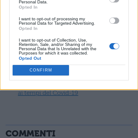
valutazione titoli.
Personal Data.
Opted In
Non perderti:
I want to opt-out of processing my
Personal Data for Targeted Advertising.
Opted In
Concorsi scuola 2020: novità e bandi in
I want to opt-out of Collection, Use,
Gazzetta Ufficiale
Retention, Sale, and/or Sharing of my
Personal Data that Is Unrelated with the
Purposes for which it was collected.
Concorsi Scuola 2020 confermati: le
Opted Out
assunzioni previste
CONFIRM
Concorsi Scuola: come e dove studiare
ai tempi del Covid-19
COMMENTI