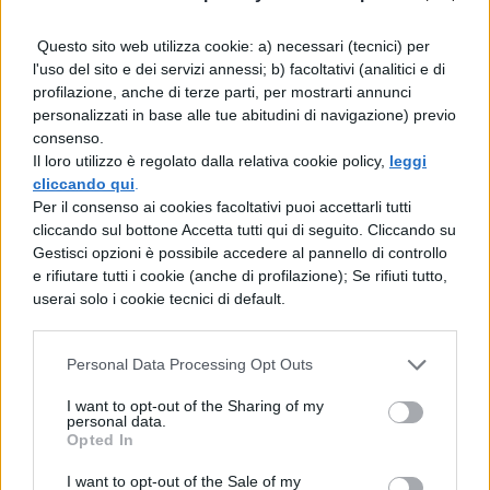
Un’altra informazione di cui dovete venire a
Questo sito web utilizza cookie: a) necessari (tecnici) per
conoscenza, prima di poter dire di aver vinto
l'uso del sito e dei servizi annessi; b) facoltativi (analitici e di
profilazione, anche di terze parti, per mostrarti annunci
il concorso, riguarda il numero di
prove
da
personalizzati in base alle tue abitudini di navigazione) previo
sostenere che per la scuola dell’infanzia,
consenso.
Il loro utilizzo è regolato dalla relativa cookie policy,
leggi
sono:
cliccando qui
.
Per il consenso ai cookies facoltativi puoi accettarli tutti
eventuale prova pre-selettiva
(qualora
cliccando sul bottone Accetta tutti qui di seguito. Cliccando su
Gestisci opzioni è possibile accedere al pannello di controllo
le domande di partecipazione siano
e rifiutare tutti i cookie (anche di profilazione); Se rifiuti tutto,
superiori a quattro volte il numero dei
userai solo i cookie tecnici di default.
posti);
Personal Data Processing Opt Outs
prova scritta
I want to opt-out of the Sharing of my
personal data.
prova orale
Opted In
I want to opt-out of the Sale of my