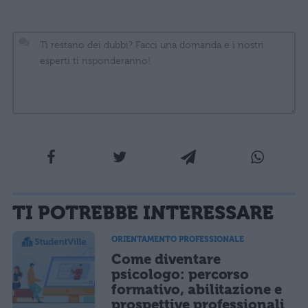
La tua email sarà utilizzata per comunicarti se qualcuno risponde al tuo commento e non
TI POTREBBE INTERESSARE
sarà pubblicata. Dichiari di avere preso visione e di accettare quanto previsto dalla
informativa privacy
. Pubblicando questo commento dai il consenso affinché un cookie
salvi i tuoi dati (nome, email) per il prossimo commento.
ORIENTAMENTO PROFESSIONALE
Come diventare
Ho letto e acconsento l'
informativa
sulla privacy
CONFERMA E PUBBLICA
psicologo: percorso
formativo, abilitazione e
Acconsento all'uso dei miei dati da parte di terzi per finalità di
marketing diretto con modalità automatizzate o tradizionali
prospettive professionali