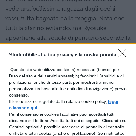
vede una bellissima ragazza dagli occhi
rossi, tutta bagnata dalla pioggia. Nota che
tutti la stanno evitando, ma Ryosuke
appartiene alla scuola di pensiero secondo la
quale ogni donna è un tesoro e così le offre il
StudentVille -
La tua privacy è la nostra priorità
suo aiuto, conducendola a casa sua per
aiutarla ad asciugarsi.
Questo sito web utilizza cookie: a) necessari (tecnici) per
l'uso del sito e dei servizi annessi; b) facoltativi (analitici e di
Ryosuke non può certo immaginare quello
profilazione, anche di terze parti, per mostrarti annunci
personalizzati in base alle tue abitudini di navigazione) previo
che sta per capitarli: la bella ragazza lo
consenso.
pugnala al petto, quindi lui dovrebbe essere
Il loro utilizzo è regolato dalla relativa cookie policy,
leggi
cliccando qui
.
morto, ma non lo è. Come mai? Chi è quella
Per il consenso ai cookies facoltativi puoi accettarli tutti
bella ragazza? Ecco che Ryosuke si trova a
cliccando sul bottone Accetta tutti qui di seguito. Cliccando su
Gestisci opzioni è possibile accedere al pannello di controllo
lottare per riconquistare il suo lato amoroso
e rifiutare tutti i cookie (anche di profilazione); Se rifiuti tutto,