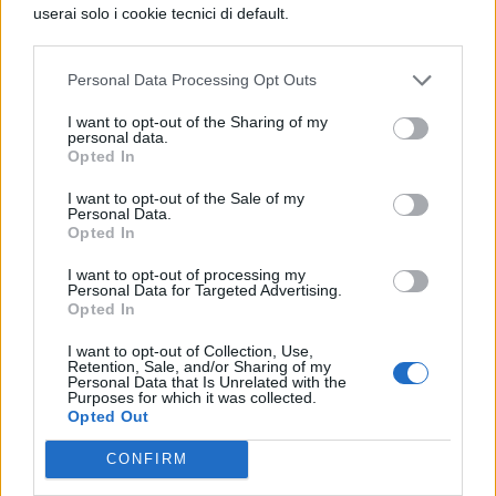
che ha perso con questo strano patto
userai solo i cookie tecnici di default.
stipulato con
Lisara Restor
, la bella Dea
della Morte.
Personal Data Processing Opt Outs
I want to opt-out of the Sharing of my
Lisara si trova nel mondo degli uomini per
personal data.
Opted In
cercare un determinato soggetto. Allora
stringe un aptto con Ryosuke: lui le presterà
I want to opt-out of the Sale of my
Personal Data.
le energie per questa sua cerca. Per salvarsi
Opted In
la vita Ryosuke è costretto ad accettare e
I want to opt-out of processing my
Personal Data for Targeted Advertising.
inevitabilmente finirà per innamorarsi della
Opted In
shinigami.
I want to opt-out of Collection, Use,
Retention, Sale, and/or Sharing of my
Personal Data that Is Unrelated with the
Via |
AnimeNewsNetwork
Purposes for which it was collected.
Opted Out
CONFIRM
COMMENTI