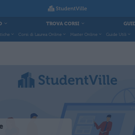
O
TROVA CORSI
GUID
tiche
Corsi di Laurea Online
Master Online
Guide Utili
e