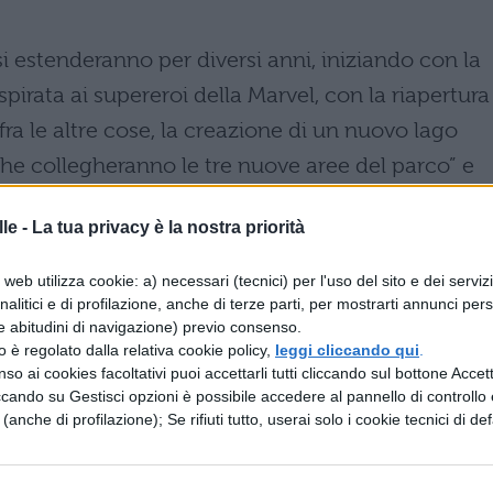
si estenderanno per diversi anni, iniziando con la
spirata ai supereroi della Marvel, con la riapertura
fra le altre cose, la creazione di un nuovo lago
i che collegheranno le tre nuove aree del parco” e
ocati all’interno degli Walt Disney Studios.
le -
La tua privacy è la nostra priorità
nta uno degli sviluppi più ambiziosi nella
web utilizza cookie: a) necessari (tecnici) per l'uso del sito e dei serviz
analitici e di profilazione, anche di terze parti, per mostrarti annunci pers
lla sua apertura nel 1992”
e abitudini di navigazione) previo consenso.
zzo è regolato dalla relativa cookie policy,
leggi cliccando qui
.
so ai cookies facoltativi puoi accettarli tutti cliccando sul bottone Accetta
o 2018. Questo progetto di espansione coprirà 31
ccando su Gestisci opzioni è possibile accedere al pannello di controllo e
ti alle attrazioni legate al mondo di Snow Queen,
e (anche di profilazione); Se rifiuti tutto, userai solo i cookie tecnici di def