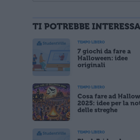
TI POTREBBE INTERESS
informativa privacy
. Pubblicando questo commento dai il consenso affinché
Ho letto e acconsento l'
informativa
sulla privacy
TEMPO LIBERO
CONFERMA E PUBBLICA
7 giochi da fare a
Acconsento all'uso dei miei dati da parte di terzi per fina
Halloween: idee
originali
TEMPO LIBERO
Cosa fare ad Hallo
2025: idee per la no
delle streghe
TEMPO LIBERO