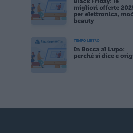
Black Friday: le
migliori offerte 202
per elettronica, mo
beauty
TEMPO LIBERO
In Bocca al Lupo:
perché si dice e ori