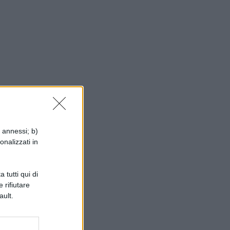
i annessi; b)
onalizzati in
 tutti qui di
 rifiutare
ault.