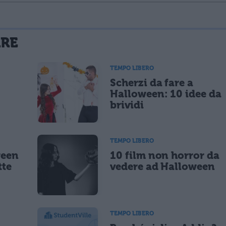
La tua email sarà utilizzata per comunicarti se qualcuno risponde al tuo commento e non sarà pubblicata. Dichiari di avere preso visione e di accettare quanto previsto dalla
ARE
 un cookie salvi i tuoi dati (nome, email) per il prossimo commento.
TEMPO LIBERO
Scherzi da fare a
lità di marketing diretto con modalità automatizzate o tradizionali
Halloween: 10 idee da
brividi
TEMPO LIBERO
ween
10 film non horror da
tte
vedere ad Halloween
TEMPO LIBERO