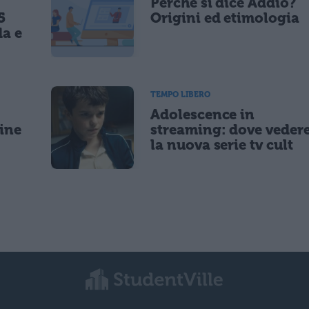
Perché si dice Addio?
5
Origini ed etimologia
da e
TEMPO LIBERO
Adolescence in
gine
streaming: dove veder
la nuova serie tv cult