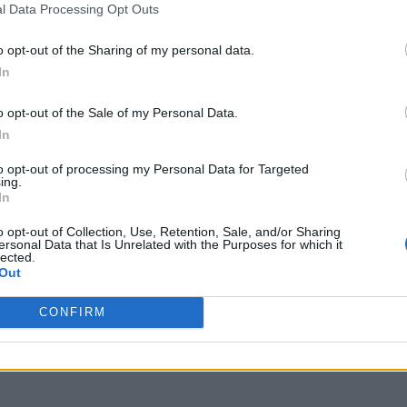
rso, pianificata nel 2025 , sono previste altre
l Data Processing Opt Outs
o opt-out of the Sharing of my personal data.
In
o opt-out of the Sale of my Personal Data.
Capitan Marvel e Groot, il nostro guardiano
In
 stabilire la loro prossima base a Disneyland
to opt-out of processing my Personal Data for Targeted
ing.
In
o opt-out of Collection, Use, Retention, Sale, and/or Sharing
ersonal Data that Is Unrelated with the Purposes for which it
lected.
Out
CONFIRM