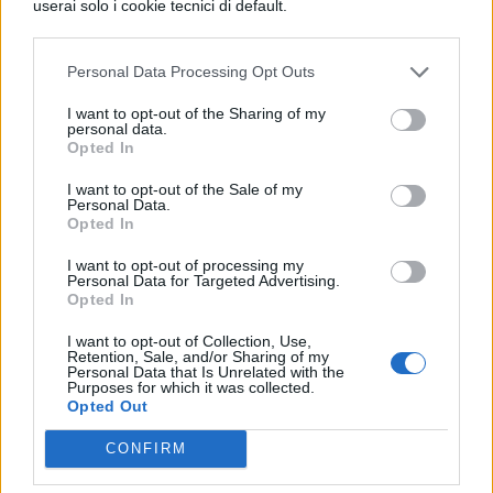
userai solo i cookie tecnici di default.
Personal Data Processing Opt Outs
I want to opt-out of the Sharing of my
personal data.
Opted In
I want to opt-out of the Sale of my
Personal Data.
Opted In
I want to opt-out of processing my
Personal Data for Targeted Advertising.
Opted In
La tua email sarà utilizzata per comunicarti se qualcuno risponde al tuo commento e non
TI POTREBBE INTERESSARE
sarà pubblicata. Dichiari di avere preso visione e di accettare quanto previsto dalla
I want to opt-out of Collection, Use,
informativa privacy
. Pubblicando questo commento dai il consenso affinché un cookie
Retention, Sale, and/or Sharing of my
salvi i tuoi dati (nome, email) per il prossimo commento.
TEMPO LIBERO
Personal Data that Is Unrelated with the
Purposes for which it was collected.
7 giochi da fare a
Ho letto e acconsento l'
informativa
sulla privacy
Opted Out
CONFERMA E PUBBLICA
Halloween: idee originali
Acconsento all'uso dei miei dati da parte di terzi per finalità di
CONFIRM
marketing diretto con modalità automatizzate o tradizionali