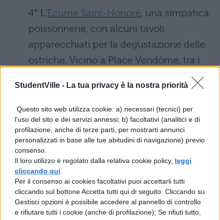
4° L’
Ecume Saint-Honoré
, una simpatica
poissonnerie, con alcuni tavoli
apparecchiati per la degustazione delle
ostriche. Vicino a Place Vendôme, tra i
10 e 20 euro a pranzo.
StudentVille -
La tua privacy è la nostra priorità
5° L’
Huîtrier
, cucina classica francese,
Questo sito web utilizza cookie: a) necessari (tecnici) per
informale e moderna. Vicino all’arco di
l'uso del sito e dei servizi annessi; b) facoltativi (analitici e di
Trionfo, tra 35 e 50 euro.
profilazione, anche di terze parti, per mostrarti annunci
personalizzati in base alle tue abitudini di navigazione) previo
Vedi anche ristoranti dei musei.
consenso.
Il loro utilizzo è regolato dalla relativa cookie policy,
leggi
Foto |
ayustety
cliccando qui
.
Per il consenso ai cookies facoltativi puoi accettarli tutti
cliccando sul bottone Accetta tutti qui di seguito. Cliccando su
Gestisci opzioni è possibile accedere al pannello di controllo
COMMENTI
e rifiutare tutti i cookie (anche di profilazione); Se rifiuti tutto,