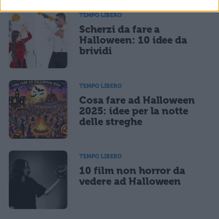
TEMPO LIBERO
Scherzi da fare a
Halloween: 10 idee da
brividi
TEMPO LIBERO
Cosa fare ad Halloween
2025: idee per la notte
delle streghe
TEMPO LIBERO
10 film non horror da
vedere ad Halloween