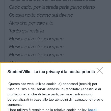
Cado cado, per la strada parla piano piano
Questa notte dormo sul divano
Altro che pensare a te
Tanto qui resta la
Musica e il resto scompare
Musica e il resto scompare
Musica e il resto scompare
Musica e il resto scompare
E anche se non mi hai detto mai “quanto sei
StudentVille -
La tua privacy è la nostra priorità
bella”
Questo sito web utilizza cookie: a) necessari (tecnici) per
Io non ho mai smesso di sorridere
l'uso del sito e dei servizi annessi; b) facoltativi (analitici e di
E anche se non mi hai detto mai “amore
profilazione, anche di terze parti, per mostrarti annunci
personalizzati in base alle tue abitudini di navigazione) previo
aspetta”
consenso.
Tutto quello che resta quando penso a te è
Il loro utilizzo è regolato dalla relativa cookie policy,
leggi