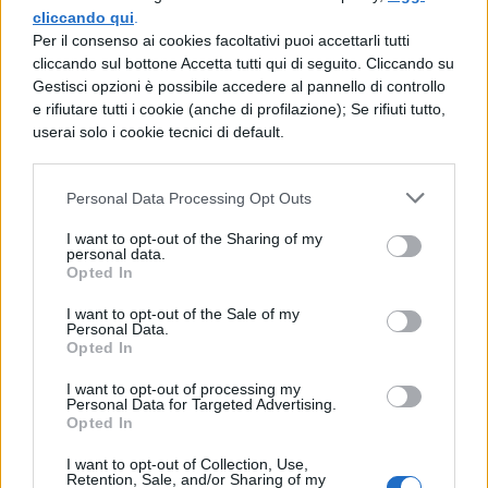
cliccando qui
.
Musica e il resto scompare
Per il consenso ai cookies facoltativi puoi accettarli tutti
Musica e il resto scompare
cliccando sul bottone Accetta tutti qui di seguito. Cliccando su
Gestisci opzioni è possibile accedere al pannello di controllo
Musica e il resto scompare
e rifiutare tutti i cookie (anche di profilazione); Se rifiuti tutto,
userai solo i cookie tecnici di default.
Musica e il resto scompare
Mi piace guardare le luci dell’alba
Personal Data Processing Opt Outs
Girare nuda per casa e nessuno mi guarda
Quanto ti manca
I want to opt-out of the Sharing of my
personal data.
Sì, mi hai chiamato col nome di un’altra
Opted In
Innamorata di un altro cabrón
I want to opt-out of the Sale of my
Personal Data.
Esta es la historia de un amor
Opted In
Ci stavo male per te e ora no
I want to opt-out of processing my
Personal Data for Targeted Advertising.
Tanto lo sai che io faccio così (faccio così)
Opted In
Sola sola, ti ho dato tutto e ancora ancora
I want to opt-out of Collection, Use,
Retention, Sale, and/or Sharing of my
Resto qui e non dico una parola