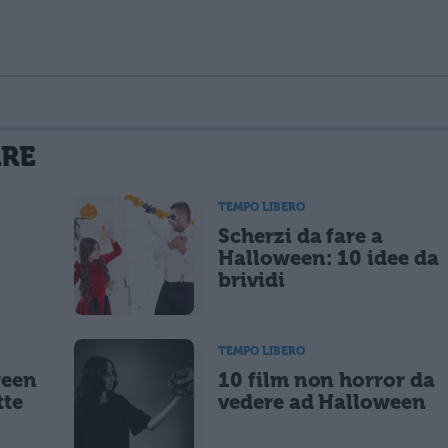
La tua email sarà utilizzata per comunicarti se qualcuno risponde al tuo commento e non sarà pubblicata. Dichiari di avere preso visione e di accettare quanto previsto dalla
ARE
 un cookie salvi i tuoi dati (nome, email) per il prossimo commento.
TEMPO LIBERO
Scherzi da fare a
lità di marketing diretto con modalità automatizzate o tradizionali
Halloween: 10 idee da
brividi
TEMPO LIBERO
ween
10 film non horror da
tte
vedere ad Halloween