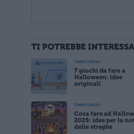
TI POTREBBE INTERESS
informativa privacy
. Pubblicando questo commento dai il consenso affinché
Ho letto e acconsento l'
informativa
sulla privacy
TEMPO LIBERO
CONFERMA E PUBBLICA
7 giochi da fare a
Acconsento all'uso dei miei dati da parte di terzi per fina
Halloween: idee
originali
TEMPO LIBERO
Cosa fare ad Hallo
2025: idee per la no
delle streghe