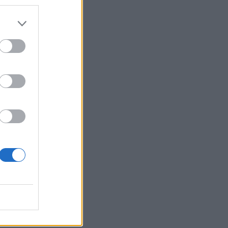
che
o
he
%