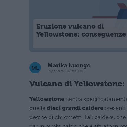
Eruzione vulcano di
Yellowstone: conseguenze
Marika Luongo
Pubblicato il 17 set 2018
Vulcano di Yellowstone: 
Yellowstone
rientra specificatamente
quelle
dieci grandi caldere
presenti 
decine di chilometri. Tali caldere,
da un punto caldo che è situato in pro