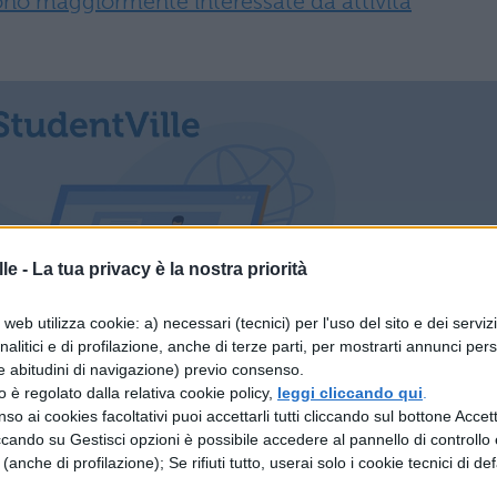
ono maggiormente interessate da attività
le -
La tua privacy è la nostra priorità
web utilizza cookie: a) necessari (tecnici) per l'uso del sito e dei serviz
analitici e di profilazione, anche di terze parti, per mostrarti annunci pers
e abitudini di navigazione) previo consenso.
zzo è regolato dalla relativa cookie policy,
leggi cliccando qui
.
so ai cookies facoltativi puoi accettarli tutti cliccando sul bottone Accetta
ccando su Gestisci opzioni è possibile accedere al pannello di controllo e
 le conseguenze di un’eruzione
e (anche di profilazione); Se rifiuti tutto, userai solo i cookie tecnici di def