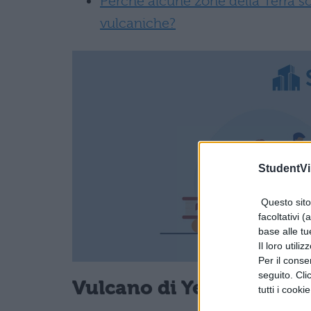
Perchè alcune zone della Terra s
vulcaniche?
StudentVil
Questo sito 
facoltativi (
base alle tu
Il loro utili
Per il consen
seguito. Cli
Vulcano di Yellowstone:
tutti i cooki