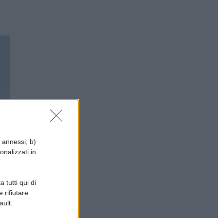
i annessi; b)
onalizzati in
 tutti qui di
 rifiutare
ault.