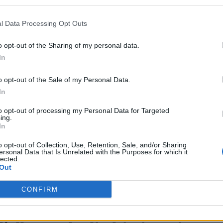
sce alla grandezza della zona vulcanica, bensì alla
l Data Processing Opt Outs
er questo motivo la caldera di Yellowstone è
ati i quali, negli ultimi anni, hanno constatato 
o opt-out of the Sharing of my personal data.
e più grande
rispetto alle stime precedenti.
In
uzione del supervulcano potrebbe avere un
impatt
o opt-out of the Sale of my Personal Data.
re
. In un documentario prodotto dalla BBC qualc
In
nto della situazione presentando uno scenario
to opt-out of processing my Personal Data for Targeted
ing.
tone causerebbe
cinque milioni di morti
nella
In
Usa sarebbe coperto da ceneri vulcaniche ed il 20
o opt-out of Collection, Use, Retention, Sale, and/or Sharing
e. Le terribili conseguenze ricadrebbero anche sul
ersonal Data that Is Unrelated with the Purposes for which it
lected.
Out
l’atmosfera farebbero diminuire le temperature
 centigradi bloccando i monsoni asiatici e causando
CONFIRM