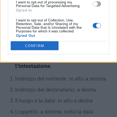
I want to opt-out of processing my
Personal Data for Targeted Advertising.
Tenendo conto di questi fattori, per scrivere
Opted In
una lettera perfetta bisogna assolutamente
I want to opt-out of Collection, Use,
Retention, Sale, and/or Sharing of my
seguire questo procedimento, un modello
Personal Data that Is Unrelated with the
Purposes for which it was collected.
standard per tutti i tipi di lettera:
Opted Out
CONFIRM
Prima di tutto chiarire il
Mittente e il
Destinatario della lettera e
l’intestazione
.
Indirizzo del mittente: in alto a sinistra
Indirizzo del destinatario: a destra
Il luogo e la data: in alto a destra
L’oggetto: a sinistra, sotto la data