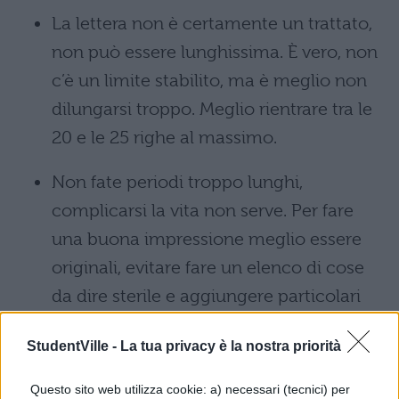
La lettera non è certamente un trattato,
non può essere lunghissima. È vero, non
c’è un limite stabilito, ma è meglio non
dilungarsi troppo. Meglio rientrare tra le
20 e le 25 righe al massimo.
Non fate periodi troppo lunghi,
complicarsi la vita non serve. Per fare
una buona impressione meglio essere
originali, evitare fare un elenco di cose
da dire sterile e aggiungere particolari
simpatici e spiritosi.
StudentVille -
La tua privacy è la nostra priorità
Usate un lessico semplice e chiaro e
Questo sito web utilizza cookie: a) necessari (tecnici) per
informale, di tipo colloquiale.