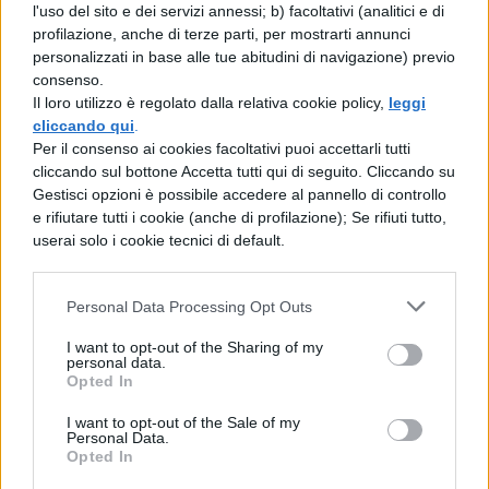
l'uso del sito e dei servizi annessi; b) facoltativi (analitici e di
profilazione, anche di terze parti, per mostrarti annunci
Il consiglio, una volta deciso
personalizzati in base alle tue abitudini di navigazione) previo
consenso.
l’argomento è di buttare giù qualche
Il loro utilizzo è regolato dalla relativa cookie policy,
leggi
idea per meglio pianificare la stesura
cliccando qui
.
Per il consenso ai cookies facoltativi puoi accettarli tutti
della lettera in base a ciò che si desidera
cliccando sul bottone Accetta tutti qui di seguito. Cliccando su
comunicare. Fate quindi una scaletta,
Gestisci opzioni è possibile accedere al pannello di controllo
e rifiutare tutti i cookie (anche di profilazione); Se rifiuti tutto,
sempre utile in questi casi!
userai solo i cookie tecnici di default.
Ricordate che avrete il vocabolario,
Personal Data Processing Opt Outs
quindi usatelo, soprattutto per le parole
I want to opt-out of the Sharing of my
di cui siete in dubbio, per i verbi più
personal data.
Opted In
complicati, come quelli irregolari, ecc…
I want to opt-out of the Sale of my
ESAME TERZA MEDIA:
Personal Data.
Opted In
LETTERA IN FRANCESE