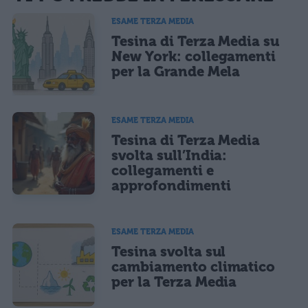
informativa privacy
. Pubblicando questo commento dai il consenso affinché un cookie
salvi i tuoi dati (nome, email) per il prossimo commento.
ESAME TERZA MEDIA
Tesina di Terza Media su
Ho letto e acconsento l'
informativa
sulla privacy
CONFERMA E PUBBLICA
New York: collegamenti
per la Grande Mela
Acconsento all'uso dei miei dati da parte di terzi per finalità di
marketing diretto con modalità automatizzate o tradizionali
ESAME TERZA MEDIA
Tesina di Terza Media
svolta sull’India:
collegamenti e
approfondimenti
ESAME TERZA MEDIA
Tesina svolta sul
cambiamento climatico
per la Terza Media