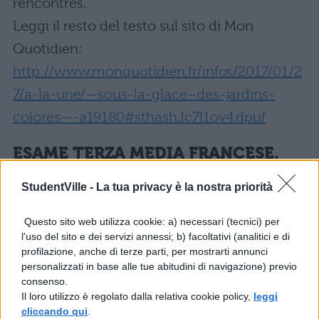
rencontrés.
Leggi il resto del testo sul sito di Mon
Quotidien:
http://www.monquotidien.fr/infos/2017/01/2
7/a-la-une/—sous-la-glace–des-jardins-
colores—-a19180#sthash.Ic7l1ov4.dpuf
ESAME TERZA MEDIA FRANCESE,
COMPRENSIONE DEL TESTO:
QUESTIONARIO E RISPOSTE
StudentVille -
La tua privacy è la nostra priorità
Una volta letto e riletto il brano è arrivato il
Questo sito web utilizza cookie: a) necessari (tecnici) per
l'uso del sito e dei servizi annessi; b) facoltativi (analitici e di
momento di leggere e rispondere alle
profilazione, anche di terze parti, per mostrarti annunci
domande sul testo, come mostrato
personalizzati in base alle tue abitudini di navigazione) previo
consenso.
dall’esempio seguente
Il loro utilizzo è regolato dalla relativa cookie policy,
leggi
cliccando qui
.