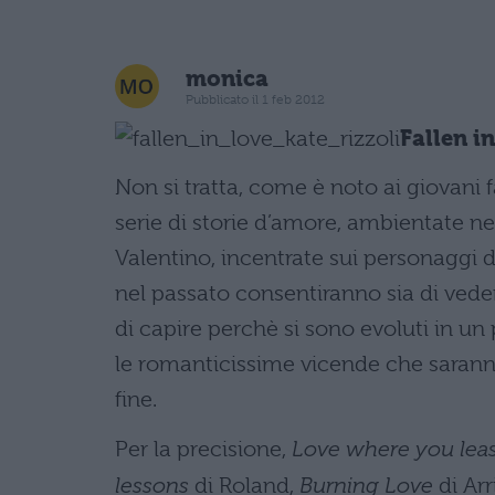
monica
Pubblicato il 1 feb 2012
Fallen i
Non si tratta, come è noto ai giovani 
serie di storie d’amore, ambientate nel
Valentino, incentrate sui personaggi d
nel passato consentiranno sia di veder
di capire perchè si sono evoluti in un
le romanticissime vicende che saranno
fine.
Per la precisione,
Love where you least
lessons
di Roland,
Burning Love
di Arr