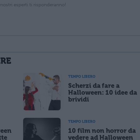
La tua email sarà utilizzata per comunicarti se qualcuno risponde al tuo commento e non sarà pubblicata. Dichiari di avere preso visione e di accettare quanto previsto dalla
ARE
 un cookie salvi i tuoi dati (nome, email) per il prossimo commento.
TEMPO LIBERO
Scherzi da fare a
lità di marketing diretto con modalità automatizzate o tradizionali
Halloween: 10 idee da
brividi
TEMPO LIBERO
ween
10 film non horror da
tte
vedere ad Halloween