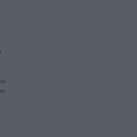
a
e
ia
er
a