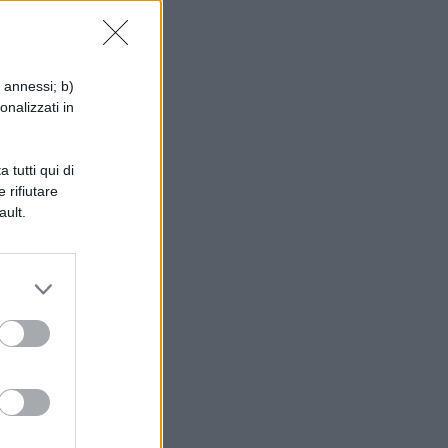
i annessi; b)
onalizzati in
 tutti qui di
 rifiutare
ault.