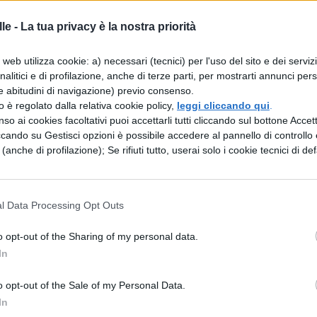
)
le -
La tua privacy è la nostra priorità
12 (
Fallen in love
, 2012)
web utilizza cookie: a) necessari (tecnici) per l'uso del sito e dei serviz
analitici e di profilazione, anche di terze parti, per mostrarti annunci pers
nche in Italia
e abitudini di navigazione) previo consenso.
zzo è regolato dalla relativa cookie policy,
leggi cliccando qui
.
so ai cookies facoltativi puoi accettarli tutti cliccando sul bottone Accetta
ccando su Gestisci opzioni è possibile accedere al pannello di controllo e
e (anche di profilazione); Se rifiuti tutto, userai solo i cookie tecnici di def
l Data Processing Opt Outs
o opt-out of the Sharing of my personal data.
len Saga
In
o opt-out of the Sale of my Personal Data.
In