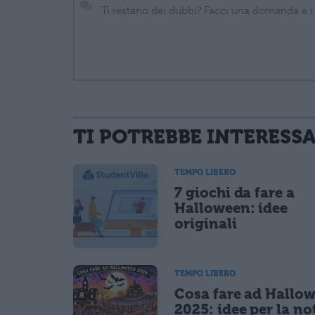
TI POTREBBE INTERESS
informativa privacy
. Pubblicando questo commento dai il consenso affinché
Ho letto e acconsento l'
informativa
sulla privacy
TEMPO LIBERO
CONFERMA E PUBBLICA
7 giochi da fare a
Acconsento all'uso dei miei dati da parte di terzi per fina
Halloween: idee
originali
TEMPO LIBERO
Cosa fare ad Hallo
2025: idee per la no