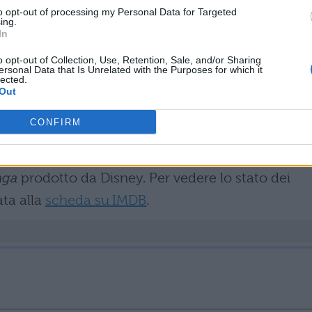
to opt-out of processing my Personal Data for Targeted
ing.
In
o opt-out of Collection, Use, Retention, Sale, and/or Sharing
ersonal Data that Is Unrelated with the Purposes for which it
lected.
Out
book
CONFIRM
re – il condizonale è d’obbligo – nelle sale
aga
prodotto da Disney. Per vedere lo stato dei
ata alla
scheda su IMDB
.