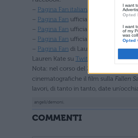
I want 
–
Pagina Fan italiana
della saga
Advertis
Opted 
–
Pagina Fan
ufficiale italiana
I want t
–
Pagina Fan
ufficiale australiana
of my P
was col
–
Pagina Fan
ufficiale USA e UK
Opted 
–
Pagina Fan
di Lauren Kate su Face
Lauren Kate su
Twitter
Nota: nel corso del 2012 dovrebbe usci
cinematografiche il film sulla
Fallen S
lavori, di tanto in tanto, date un’occhi
angeli/demoni.
COMMENTI