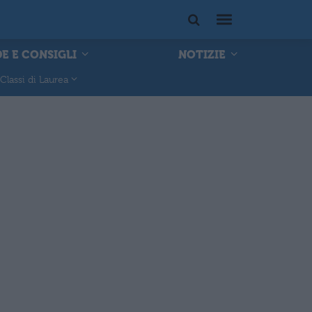
E E CONSIGLI
NOTIZIE
Classi di Laurea