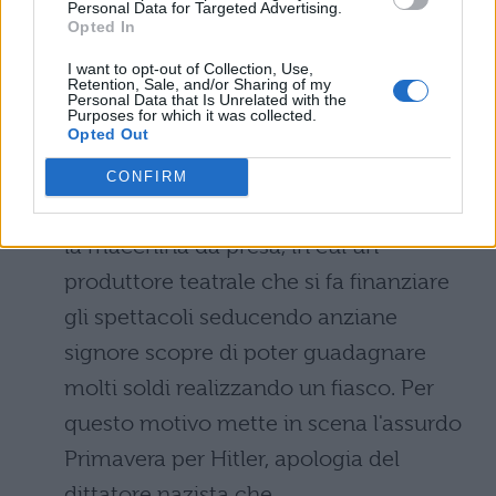
Personal Data for Targeted Advertising.
le loro scappatelle. Inevitabilmente si
Opted In
innamorerà proprio dell'amante del
I want to opt-out of Collection, Use,
capo.
Retention, Sale, and/or Sharing of my
Personal Data that Is Unrelated with the
Purposes for which it was collected.
Opted Out
Per favore, non toccate le vecchiette
(1968):
terminiamo con questo folle
CONFIRM
film di Mel Brooks, al suo esordio dietro
la macchina da presa, in cui un
produttore teatrale che si fa finanziare
gli spettacoli seducendo anziane
signore scopre di poter guadagnare
molti soldi realizzando un fiasco. Per
questo motivo mette in scena l'assurdo
Primavera per Hitler, apologia del
dittatore nazista che