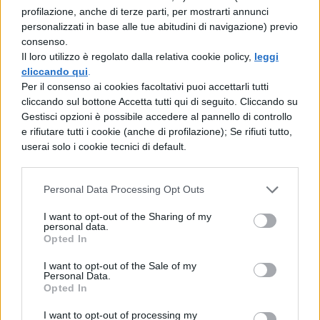
profilazione, anche di terze parti, per mostrarti annunci
personaggio interpretato da Tom Hanks
personalizzati in base alle tue abitudini di navigazione) previo
sia protagonista di tante situazioni
consenso.
Il loro utilizzo è regolato dalla relativa cookie policy,
leggi
divertenti frutto della sua ingenuità e del
cliccando qui
.
suo inguaribile ottimismo.
Per il consenso ai cookies facoltativi puoi accettarli tutti
cliccando sul bottone Accetta tutti qui di seguito. Cliccando su
Gestisci opzioni è possibile accedere al pannello di controllo
L'appartamento (1960):
Billy Wilder,
e rifiutare tutti i cookie (anche di profilazione); Se rifiuti tutto,
Shirley MacLaine e Jack Lemmon.
userai solo i cookie tecnici di default.
Basterebbero questi tre nomi insieme
Personal Data Processing Opt Outs
per assegnare automaticamente un
Oscar, ma questo capolavoro la
I want to opt-out of the Sharing of my
personal data.
statuetta se l'è aggiudicata per meriti
Opted In
propri. La storia è quella dell'impiegato
I want to opt-out of the Sale of my
Personal Data.
di un ufficio che lascia la propria casa a
Opted In
colleghi e capi bisognosi di un posto per
I want to opt-out of processing my