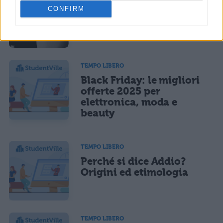
10 film non horror da
CONFIRM
vedere ad Halloween
TEMPO LIBERO
Black Friday: le migliori
offerte 2025 per
elettronica, moda e
beauty
TEMPO LIBERO
Perché si dice Addio?
Origini ed etimologia
TEMPO LIBERO