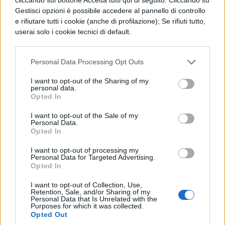
TEMPO LIBERO
Gestisci opzioni è possibile accedere al pannello di controllo
7 giochi da fare a
Ho letto e acconsento l'
informativa
sulla privacy
e rifiutare tutti i cookie (anche di profilazione); Se rifiuti tutto,
CONFERMA E PUBBLICA
Halloween: idee originali
userai solo i cookie tecnici di default.
Acconsento all'uso dei miei dati da parte di terzi per finalità di
marketing diretto con modalità automatizzate o tradizionali
Personal Data Processing Opt Outs
TEMPO LIBERO
I want to opt-out of the Sharing of my
Scherzi da fare a
personal data.
Opted In
Halloween: 10 idee da
brividi
I want to opt-out of the Sale of my
Personal Data.
Opted In
TEMPO LIBERO
I want to opt-out of processing my
Personal Data for Targeted Advertising.
Cosa fare ad Halloween
Opted In
2025: idee per la notte
delle streghe
I want to opt-out of Collection, Use,
Retention, Sale, and/or Sharing of my
Personal Data that Is Unrelated with the
Purposes for which it was collected.
Opted Out
TEMPO LIBERO