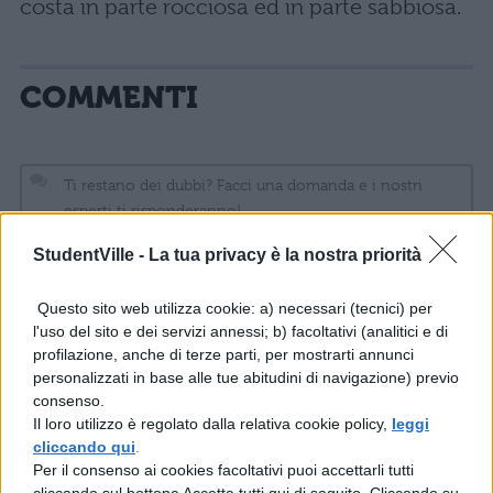
costa in parte rocciosa ed in parte sabbiosa.
COMMENTI
StudentVille -
La tua privacy è la nostra priorità
Questo sito web utilizza cookie: a) necessari (tecnici) per
l'uso del sito e dei servizi annessi; b) facoltativi (analitici e di
profilazione, anche di terze parti, per mostrarti annunci
personalizzati in base alle tue abitudini di navigazione) previo
consenso.
Il loro utilizzo è regolato dalla relativa cookie policy,
leggi
La tua email sarà utilizzata per comunicarti se qualcuno risponde al tuo commento e non
TI POTREBBE INTERESSARE
cliccando qui
.
sarà pubblicata. Dichiari di avere preso visione e di accettare quanto previsto dalla
Per il consenso ai cookies facoltativi puoi accettarli tutti
informativa privacy
. Pubblicando questo commento dai il consenso affinché un cookie
salvi i tuoi dati (nome, email) per il prossimo commento.
cliccando sul bottone Accetta tutti qui di seguito. Cliccando su