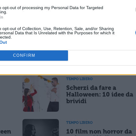
to opt-out of processing my Personal Data for Targeted
ing.
In
o opt-out of Collection, Use, Retention, Sale, and/or Sharing
ersonal Data that Is Unrelated with the Purposes for which it
lected.
Out
CONFIRM
La tua email sarà utilizzata per comunicarti se qualcuno risponde al tuo commento e non sarà pubblicata. Dichiari di avere preso visione e di accettare quanto previsto dalla
ARE
 un cookie salvi i tuoi dati (nome, email) per il prossimo commento.
TEMPO LIBERO
Scherzi da fare a
lità di marketing diretto con modalità automatizzate o tradizionali
Halloween: 10 idee da
brividi
TEMPO LIBERO
ween
10 film non horror da