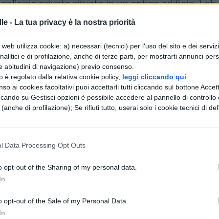
ollegio privato situato in un antico edificio. Lok
no di scuola, e dalla sua banda, ma
le -
La tua privacy è la nostra priorità
rvento dell’amica Sophie. Più tardi si scoprirà che
web utilizza cookie: a) necessari (tecnici) per l'uso del sito e dei serviz
one. Starà ai ragazzi di Huntik sventare i loro piani
analitici e di profilazione, anche di terze parti, per mostrarti annunci pers
e abitudini di navigazione) previo consenso.
chi non ha mai visto il cartone animato. Infatti
zzo è regolato dalla relativa cookie policy,
leggi cliccando qui
.
eazione di Huntik, vi è comunque una piccola
so ai cookies facoltativi puoi accettarli tutti cliccando sul bottone Accetta
ccando su Gestisci opzioni è possibile accedere al pannello di controllo e
spiegazione su chi sono i cercatori ed il loro
e (anche di profilazione); Se rifiuti tutto, userai solo i cookie tecnici di def
cioè soprattutto quello di
bambini e ragazzi
,
odo adeguato. Altra nota apprezzabile è il fatto c
l Data Processing Opt Outs
nta molteplici misteri, riuscendo in poche pagine 
zio: Buono.
o opt-out of the Sharing of my personal data.
In
o opt-out of the Sale of my Personal Data.
In