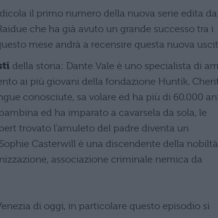
dicola il primo numero della nuova serie edita da
 Raidue che ha già avuto un grande successo tra i
questo mese andrà a recensire questa nuova uscit
ti
della storia: Dante Vale è uno specialista di ar
nto ai più giovani della fondazione Huntik. Cheri
lingue conosciute, sa volare ed ha più di 60.000 an
ambina ed ha imparato a cavarsela da sola, le
bert trovato l’amuleto del padre diventa un
 Sophie Casterwill è una discendente della nobiltà
ganizzazione, associazione criminale nemica da
enezia di oggi, in particolare questo episodio si