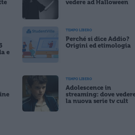
tte
vedere ad Halloween
TEMPO LIBERO
Perché si dice Addio?
5
Origini ed etimologia
da e
TEMPO LIBERO
Adolescence in
gine
streaming: dove veder
la nuova serie tv cult