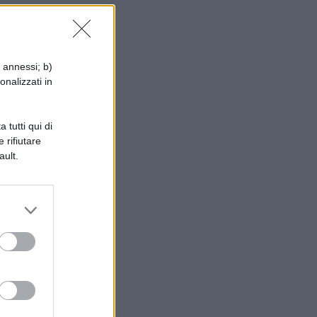
i annessi; b)
.
onalizzati in
 tutti qui di
 rifiutare
ault.
he
a