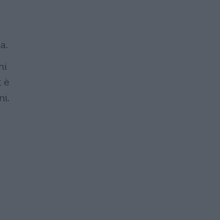
a.
mi
t è
ni.