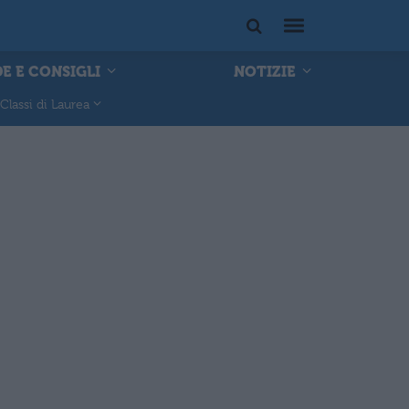
E E CONSIGLI
NOTIZIE
Classi di Laurea