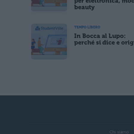
per elettronica, mo
beauty
TEMPO LIBERO
In Bocca al Lupo:
perché si dice e ori
Chi siamo