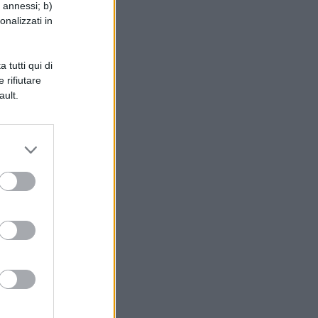
i annessi; b)
onalizzati in
 tutti qui di
 rifiutare
ault.