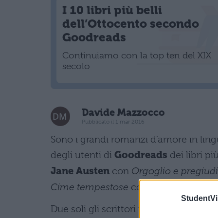
I 10 libri più belli
dell’Ottocento secondo
Goodreads
Continuiamo con la top ten del XIX
secolo
Davide Mazzocco
Pubblicato il 1 mar 2016
Sono i grandi romanzi d’amore in lingu
degli utenti di
Goodreads
dei libri pi
Jane Austen
con
Orgoglio e pregiudi
Cime tempestose
con
Emily Brontë
.
StudentVil
Due soli gli scrittori non anglofoni pr