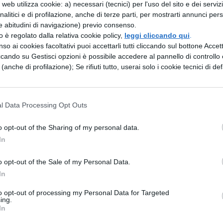
web utilizza cookie: a) necessari (tecnici) per l'uso del sito e dei serviz
Montecristo
di
Alexandre Dumas
è 8°.
analitici e di profilazione, anche di terze parti, per mostrarti annunci pers
e abitudini di navigazione) previo consenso.
elville
, mentre per trovare un autore italiano
zzo è regolato dalla relativa cookie policy,
leggi cliccando qui
.
sima posizione dove si trova
Pinocchio
di
Carlo
so ai cookies facoltativi puoi accettarli tutti cliccando sul bottone Accetta
ccando su Gestisci opzioni è possibile accedere al pannello di controllo e
e (anche di profilazione); Se rifiuti tutto, userai solo i cookie tecnici di def
 10 libri più belli del XXI secolo.
l Data Processing Opt Outs
o opt-out of the Sharing of my personal data.
In
o opt-out of the Sale of my Personal Data.
In
to opt-out of processing my Personal Data for Targeted
ing.
In