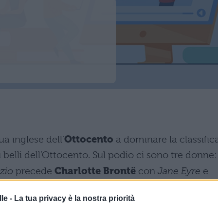
a inglese dell’
Ottocento
a dominare la classific
ù belli dell’Ottocento. Sul podio ci sono tre donne:
zio
precede
Charlotte Brontë
con
Jane Eyre
e
le -
La tua privacy è la nostra priorità
esenti nelle prime dieci posizioni:
Delitto e castigo