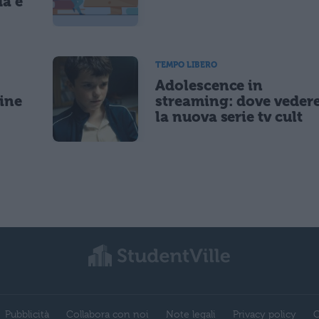
da e
TEMPO LIBERO
Adolescence in
gine
streaming: dove veder
la nuova serie tv cult
Pubblicità
Collabora con noi
Note legali
Privacy policy
C