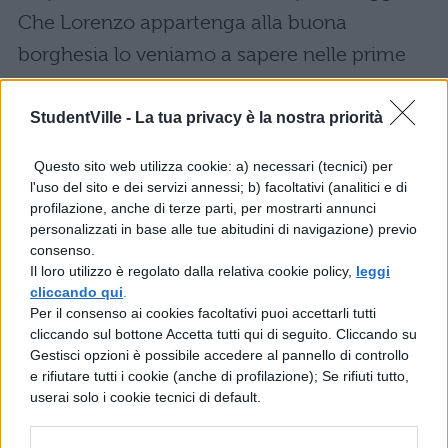
Che Lorenzo appartenga alla buona
borghesia lo veniamo a sapere nelle prime
pagine attraverso indizi molto chiari e
piuttosto scontati: la macchina costosa dei
StudentVille -
La tua privacy è la nostra priorità
genitori, la vacanza a Cortina, la nuova
Questo sito web utilizza cookie: a) necessari (tecnici) per
attrezzatura da sci ottenuta con un
l'uso del sito e dei servizi annessi; b) facoltativi (analitici e di
profilazione, anche di terze parti, per mostrarti annunci
capriccio, il lavoro del padre… insomma, è
personalizzati in base alle tue abitudini di navigazione) previo
tutto troppo facile e “perfetto”, esposto in
consenso.
Il loro utilizzo è regolato dalla relativa cookie policy,
leggi
maniera troppo diretta.
cliccando qui
.
Per il consenso ai cookies facoltativi puoi accettarli tutti
E allo stesso modo la crescita (la
cliccando sul bottone Accetta tutti qui di seguito. Cliccando su
maturazione) del ragazzo, la figura “dannata”
Gestisci opzioni è possibile accedere al pannello di controllo
e rifiutare tutti i cookie (anche di profilazione); Se rifiuti tutto,
della sorellastra mi sembrano temi e
userai solo i cookie tecnici di default.
personaggi troppo netti, troppo standard,