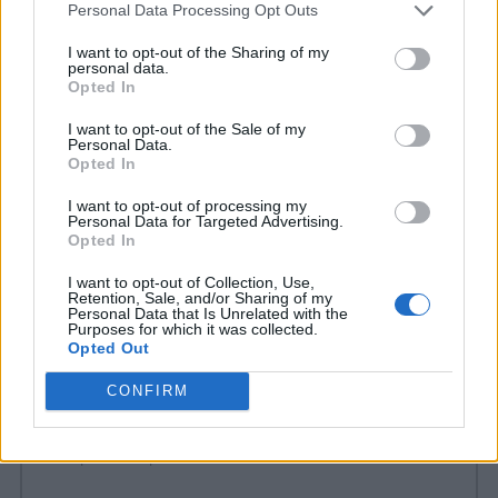
proprio come spesso viene richiesto da una
Personal Data Processing Opt Outs
fiction. Un libro, e lo ripeto, che si legge
I want to opt-out of the Sharing of my
personal data.
volentieri e con curiosità, ma sinceramente
Opted In
preferisco il ragazzino misantropo della
I want to opt-out of the Sale of my
prima parte a quello un po’ buonista che
Personal Data.
Opted In
tenta di redimere la sorella. Chissà che
I want to opt-out of processing my
Ammaniti non ritrovi un giorno o l’altro lo
Personal Data for Targeted Advertising.
Opted In
spirito un po’ cannibale dei suoi esordi.
I want to opt-out of Collection, Use,
Retention, Sale, and/or Sharing of my
Personal Data that Is Unrelated with the
Purposes for which it was collected.
COMMENTI
Opted Out
CONFIRM