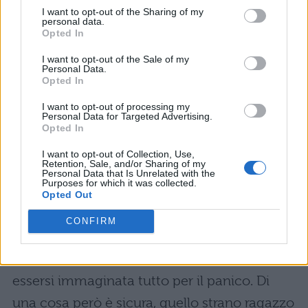
I want to opt-out of the Sharing of my
Intanto il ragazzo misterioso cerca di
personal data.
Opted In
difendersi, ma finisce per crollare. In quel
momento una piccola e strana bolla fluttua
I want to opt-out of the Sale of my
Personal Data.
Opted In
fuori dalla voglia a stella ed esplode accanto
al viso dell’aggressore, che si ritrova
I want to opt-out of processing my
Personal Data for Targeted Advertising.
magicamente
senza bulbi oculari
! L’altro
Opted In
gli sferra dunque un pugno allo stomaco
I want to opt-out of Collection, Use,
Retention, Sale, and/or Sharing of my
prima di collassare. Josh si piega su stesso
Personal Data that Is Unrelated with the
Purposes for which it was collected.
rigurgitando e solo in quel momento si
Opted Out
accorge di poter vedere nuovamente.
CONFIRM
Yasuho non comprende cosa sia successo in
realtà, e comincia perfino a pensare di
essersi immaginata tutto per il panico. Di
una cosa però è sicura, quello strano ragazzo