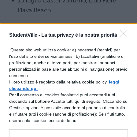
13 luglio Castel Volturno, Lido Fiore
Flava Beach
16 luglio Marina di Cerveteri, Lungomare
dei Navigatori Etruschi
StudentVille -
La tua privacy è la nostra priorità
20 luglio Barletta, Lungomare Pietro
Questo sito web utilizza cookie: a) necessari (tecnici) per
l'uso del sito e dei servizi annessi; b) facoltativi (analitici e di
Mennea
profilazione, anche di terze parti, per mostrarti annunci
personalizzati in base alle tue abitudini di navigazione) previo
23 luglio Olbia, Banchina Isola Bianca
consenso.
Il loro utilizzo è regolato dalla relativa cookie policy,
leggi
Molo Bonaria
cliccando qui
.
Per il consenso ai cookies facoltativi puoi accettarli tutti
27 luglio Albenga, Spiaggia Fronte Isola
cliccando sul bottone Accetta tutti qui di seguito. Cliccando su
Gestisci opzioni è possibile accedere al pannello di controllo
SOLD OUT
e rifiutare tutti i cookie (anche di profilazione); Se rifiuti tutto,
userai solo i cookie tecnici di default.
30 luglio Viareggio, Spiaggia Muraglione
SOLD OUT