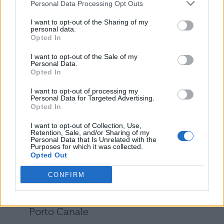
Personal Data Processing Opt Outs
03 agosto Lido Di Fermo, Lungomare
I want to opt-out of the Sharing of my
personal data.
Fermano
Opted In
I want to opt-out of the Sale of my
07 agosto Praia A Mare, Dino Beach Area
Personal Data.
Opted In
10 agosto Roccella Jonica, Area Natura
I want to opt-out of processing my
Personal Data for Targeted Advertising.
Village
Opted In
I want to opt-out of Collection, Use,
13 agosto Policoro, spiaggia Torre
Retention, Sale, and/or Sharing of my
Personal Data that Is Unrelated with the
Mozza
Purposes for which it was collected.
Opted Out
17 agosto Vasto, Area Eventi Lungomare
CONFIRM
20 agosto Lido degli Estensi, Arenile
Porto Canale