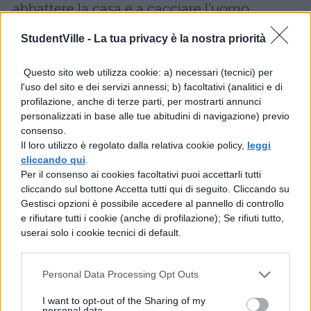
abbattere la casa e a cacciare l’uomo,
considerata una spia, ma nulla: non esisteva
StudentVille -
La tua privacy è la nostra priorità
alcuna legge che gli vietasse di piantare
Questo sito web utilizza cookie: a) necessari (tecnici) per
cipolle a ridosso del muro. Così la storia
l'uso del sito e dei servizi annessi; b) facoltativi (analitici e di
andò avanti per anni, fino alla Caduta del
profilazione, anche di terze parti, per mostrarti annunci
personalizzati in base alle tue abitudini di navigazione) previo
Muro e oggi, a 25 anni di distanza, la casetta
consenso.
è ancora lì, con il suo giardino, praticamente
Il loro utilizzo è regolato dalla relativa cookie policy,
leggi
cliccando qui
.
in mezzo a uno spartitraffico. Molti si
Per il consenso ai cookies facoltativi puoi accettarli tutti
fermano a fotografare questa singolare
cliccando sul bottone Accetta tutti qui di seguito. Cliccando su
Gestisci opzioni è possibile accedere al pannello di controllo
abitazione perchè ormai la
Baumhaus an der
e rifiutare tutti i cookie (anche di profilazione); Se rifiuti tutto,
Mauer
oggi è una meta turistica che trovate
userai solo i cookie tecnici di default.
anche sulle guide. Per Berlino rimane e
rimarrà un simbolo storico di un periodo
Personal Data Processing Opt Outs
nero, e Osman Kalin uno dei vincitori morali
I want to opt-out of the Sharing of my
personal data.