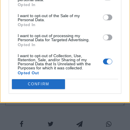
della Guerra Fredda.
Opted In
I want to opt-out of the Sale of my
Personal Data.
Opted In
Credits |
Wikipedia
&
Flickr
I want to opt-out of processing my
Personal Data for Targeted Advertising.
Opted In
COMMENTI
I want to opt-out of Collection, Use,
Retention, Sale, and/or Sharing of my
Personal Data that Is Unrelated with the
Purposes for which it was collected.
Opted Out
CONFIRM