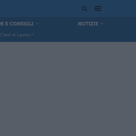
E E CONSIGLI
NOTIZIE
Classi di Laurea