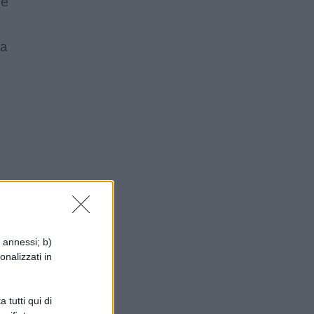
re
ta
i annessi; b)
onalizzati in
 tutti qui di