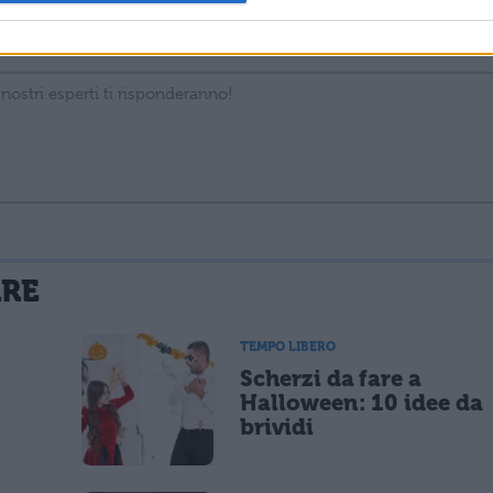
La tua email sarà utilizzata per comunicarti se qualcuno risponde al tuo commento e non sarà pubblicata. Dichiari di avere preso visione e di accettare quanto previsto dalla
ARE
 un cookie salvi i tuoi dati (nome, email) per il prossimo commento.
TEMPO LIBERO
Scherzi da fare a
lità di marketing diretto con modalità automatizzate o tradizionali
Halloween: 10 idee da
brividi