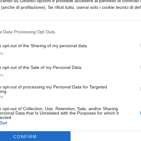
ccando su Gestisci opzioni è possibile accedere al pannello di controllo e
a tutti a partecipare. La natura non è solo qualcos
e (anche di profilazione); Se rifiuti tutto, userai solo i cookie tecnici di def
er l’escursionismo, la pittura, la pesca, le
lgente.
l Data Processing Opt Outs
apevi esistesse. Anche questa estate le Isole Faro
o opt-out of the Sharing of my personal data.
li diretti
da Milano durante l’estate (dal 28 giugno 
In
i trovano nel mezzo del Nord Atlantico sono solo 4
o opt-out of the Sale of my Personal Data.
In
to opt-out of processing my Personal Data for Targeted
ing.
In
ioni sulle isole.
o opt-out of Collection, Use, Retention, Sale, and/or Sharing
ersonal Data that Is Unrelated with the Purposes for which it
lected.
Out
CONFIRM