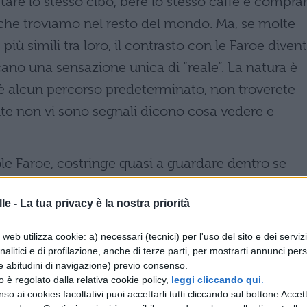
re lo stesso cibo, bere lo stesso caffè e compra
i che troviamo nel resto del mondo. Ma, se molte
ù simili tra loro, il contrasto con le Faroe diven
ano una sensazione unica di “reale”. La natura è
i è alcun percorso predeterminato, non troverete
nte non vi sono segnali dicono cosa vedere e
ole Faroe, costringe quasi a guardare dentro se
le -
La tua privacy è la nostra priorità
in termini di distanza, ma sono lontane, lontane
li obblighi stressanti. Lontane dal traffico e dalla
web utilizza cookie: a) necessari (tecnici) per l'uso del sito e dei serviz
ne quotidiana. Se vi trovate accanto ad un altro
analitici e di profilazione, anche di terze parti, per mostrarti annunci pers
e abitudini di navigazione) previo consenso.
o compagno di viaggio.
zzo è regolato dalla relativa cookie policy,
leggi cliccando qui
.
so ai cookies facoltativi puoi accettarli tutti cliccando sul bottone Accetta
hanno turisti – ma solo ospiti. La gente è