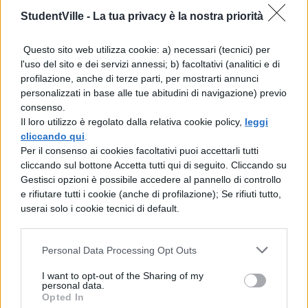
Il sito
Top Cretan Beaches
da dove ho preso
StudentVille -
La tua privacy è la nostra priorità
la fotografia…sullo sfondo si vede Creta.
Questo sito web utilizza cookie: a) necessari (tecnici) per
l'uso del sito e dei servizi annessi; b) facoltativi (analitici e di
COMMENTI
profilazione, anche di terze parti, per mostrarti annunci
personalizzati in base alle tue abitudini di navigazione) previo
consenso.
Il loro utilizzo è regolato dalla relativa cookie policy,
leggi
cliccando qui
.
Per il consenso ai cookies facoltativi puoi accettarli tutti
cliccando sul bottone Accetta tutti qui di seguito. Cliccando su
Gestisci opzioni è possibile accedere al pannello di controllo
e rifiutare tutti i cookie (anche di profilazione); Se rifiuti tutto,
userai solo i cookie tecnici di default.
Personal Data Processing Opt Outs
I want to opt-out of the Sharing of my
personal data.
La tua email sarà utilizzata per comunicarti se qualcuno risponde al tuo commento e non
Opted In
TI POTREBBE INTERESSARE
sarà pubblicata. Dichiari di avere preso visione e di accettare quanto previsto dalla