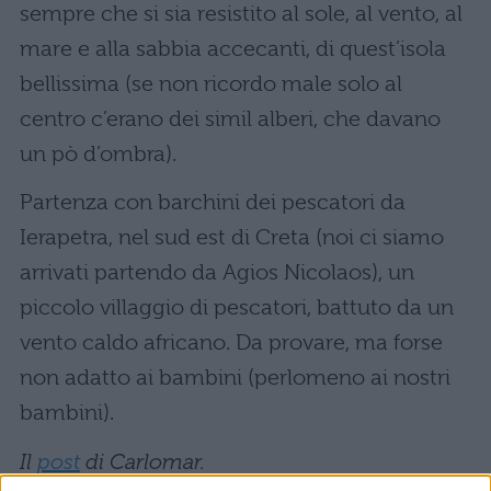
sempre che si sia resistito al sole, al vento, al
mare e alla sabbia accecanti, di quest’isola
bellissima (se non ricordo male solo al
centro c’erano dei simil alberi, che davano
un pò d’ombra).
Partenza con barchini dei pescatori da
Ierapetra, nel sud est di Creta (noi ci siamo
arrivati partendo da Agios Nicolaos), un
piccolo villaggio di pescatori, battuto da un
vento caldo africano. Da provare, ma forse
non adatto ai bambini (perlomeno ai nostri
bambini).
Il
post
di Carlomar.