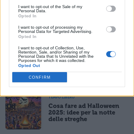
informativa privacy
. Pubblicando questo commento dai il consenso affinché un cookie
I want to opt-out of the Sale of my
salvi i tuoi dati (nome, email) per il prossimo commento.
Personal Data.
TEMPO LIBERO
Opted In
7 giochi da fare a
Ho letto e acconsento l'
informativa
sulla privacy
CONFERMA E PUBBLICA
Halloween: idee originali
I want to opt-out of processing my
Personal Data for Targeted Advertising.
Acconsento all'uso dei miei dati da parte di terzi per finalità di
marketing diretto con modalità automatizzate o tradizionali
Opted In
I want to opt-out of Collection, Use,
Retention, Sale, and/or Sharing of my
TEMPO LIBERO
Personal Data that Is Unrelated with the
Purposes for which it was collected.
Scherzi da fare a
Opted Out
Halloween: 10 idee da
brividi
CONFIRM
TEMPO LIBERO
Cosa fare ad Halloween
2025: idee per la notte
delle streghe