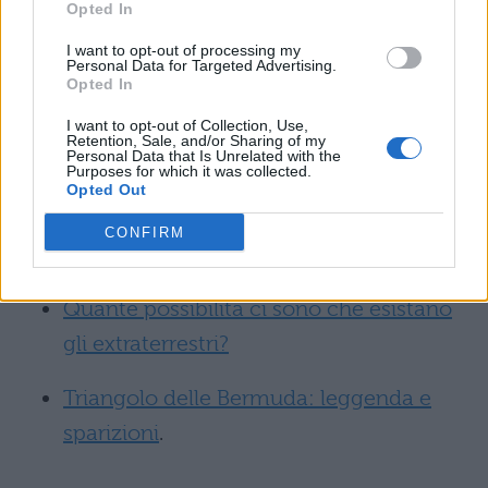
ventesima vittima e fu torturato fino alla
Opted In
morte per schiacciamento del torace poiché
I want to opt-out of processing my
Personal Data for Targeted Advertising.
si rifiutò di parlare in segno di protesta
Opted In
durante il processo.
I want to opt-out of Collection, Use,
Retention, Sale, and/or Sharing of my
Personal Data that Is Unrelated with the
Leggi anche:
Purposes for which it was collected.
Opted Out
Cosa sono i Poltergeist? Fenomeno e
CONFIRM
spiegazione
;
Quante possibilità ci sono che esistano
gli extraterrestri?
Triangolo delle Bermuda: leggenda e
sparizioni
.