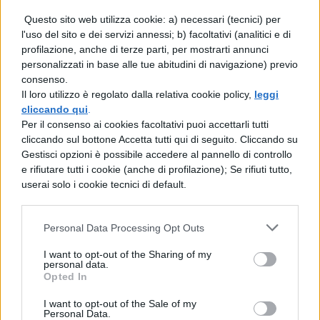
Questo sito web utilizza cookie: a) necessari (tecnici) per
Il primo processo di Salem si tenne il 2
l'uso del sito e dei servizi annessi; b) facoltativi (analitici e di
profilazione, anche di terze parti, per mostrarti annunci
Giugno 1692 e si concluse con la condanna
personalizzati in base alle tue abitudini di navigazione) previo
a morte per
impiccagione
di
Bridget
consenso.
Il loro utilizzo è regolato dalla relativa cookie policy,
leggi
Bishop
, giustiziata il 10 Giugno: il luogo
cliccando qui
.
dove si svolse l’esecuzione è noto come
Per il consenso ai cookies facoltativi puoi accettarli tutti
cliccando sul bottone Accetta tutti qui di seguito. Cliccando su
“Witches’ hill”, ovvero la collina delle
Gestisci opzioni è possibile accedere al pannello di controllo
streghe. Da quel momento in poi fino al 22
e rifiutare tutti i cookie (anche di profilazione); Se rifiuti tutto,
userai solo i cookie tecnici di default.
Settembre dello stesso anno furono
processate
144 persone
: 54 di loro
Personal Data Processing Opt Outs
confessarono sotto tortura di essere streghe,
I want to opt-out of the Sharing of my
in tutto ne vennero giustiziate per
personal data.
Opted In
stregoneria 19. Il caso più particolare fu
quello di
Giles Corey
: si trattava della
I want to opt-out of the Sale of my
Personal Data.