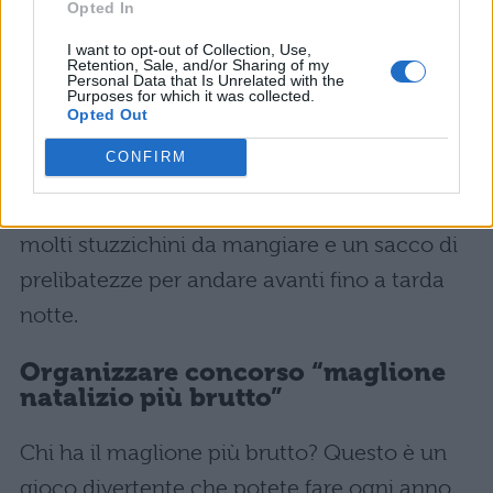
Opted In
tavolo) alla vigilia di Natale, potete dare vita
I want to opt-out of Collection, Use,
ad una serata super divertente.
Retention, Sale, and/or Sharing of my
Personal Data that Is Unrelated with the
Purposes for which it was collected.
Pigiama party in famiglia
Opted Out
CONFIRM
Invitate la famiglia per il pigiama party della
vigilia di Natale. Assicuratevi che ci siano
molti stuzzichini da mangiare e un sacco di
prelibatezze per andare avanti fino a tarda
notte.
Organizzare concorso “maglione
natalizio più brutto”
Chi ha il maglione più brutto? Questo è un
gioco divertente che potete fare ogni anno