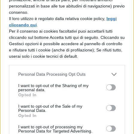
guardate i vostri
film di Natale preferiti
.
personalizzati in base alle tue abitudini di navigazione) previo
consenso.
Questo è un ottimo modo per godersi le
Il loro utilizzo è regolato dalla relativa cookie policy,
leggi
festività natalizie e fare spazio a
cliccando qui
.
Per il consenso ai cookies facoltativi puoi accettarli tutti
quell’importantissimo tempo in famiglia che
cliccando sul bottone Accetta tutti qui di seguito. Cliccando su
spesso diciamo di non avare. Questa attività
Gestisci opzioni è possibile accedere al pannello di controllo
e rifiutare tutti i cookie (anche di profilazione); Se rifiuti tutto,
+ perfetta per le famiglie con bambini piccoli
userai solo i cookie tecnici di default.
e adolescenti.
Personal Data Processing Opt Outs
Scartare i regali
I want to opt-out of the Sharing of my
personal data.
Questa tradizione che scalda il cuore può
Opted In
insegnare a tutti l’importanza del tempo in
I want to opt-out of the Sale of my
Personal Data.
famiglia e di essere grati per i
regali
che si
Opted In
ricevono a Natale. Aprendo un regalo di
I want to opt-out of processing my
Personal Data for Targeted Advertising.
famiglia collettivo (come un nuovo gioco da