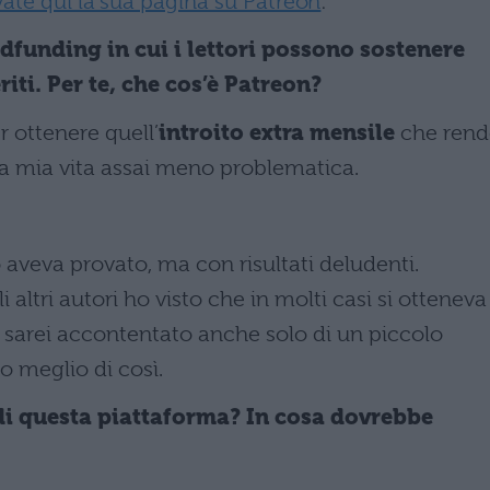
vate qui la sua pagina su Patreon
:
dfunding in cui i lettori possono sostenere
ti. Per te, che cos’è Patreon?
 ottenere quell’
introito extra mensile
che rend
 la mia vita assai meno problematica.
aveva provato, ma con risultati deludenti.
ltri autori ho visto che in molti casi si otteneva
 sarei accontentato anche solo di un piccolo
o meglio di così.
i di questa piattaforma? In cosa dovrebbe