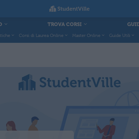
O
TROVA CORSI
GUID
tiche
Corsi di Laurea Online
Master Online
Guide Utili