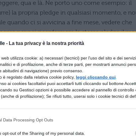
ggere, qua e là. Ne porto uno come esempio: il
urre) la propria pledge in qualsiasi momento, e n
bile quando ci si avvicina a fine mese, vedere che
 pagare per poi riconfermare la stessa pledge il me
esso a contenuti esclusivi del blog senza
le -
La tua privacy è la nostra priorità
tere” di sostenere per sbloccare i contenuti
web utilizza cookie: a) necessari (tecnici) per l'uso del sito e dei serviz
trebbe essere sbloccare i
contenuti esclusivi
del
analitici e di profilazione, anche di terze parti, per mostrarti annunci pers
tribuito (cioè dopo che è stata ritirata la quota),
e abitudini di navigazione) previo consenso.
zzo è regolato dalla relativa cookie policy,
leggi cliccando qui
.
si ha contribuito. Questa “falla” del sistema
so ai cookies facoltativi puoi accettarli tutti cliccando sul bottone Accetta
i a spedire via mail le ricompense per i sostenitor
ccando su Gestisci opzioni è possibile accedere al pannello di controllo e
e (anche di profilazione); Se rifiuti tutto, userai solo i cookie tecnici di def
l blog, laddove con un po’ di furbizia potrebbero
l Data Processing Opt Outs
oro quotidiano e sulla tua pianificazione?
o opt-out of the Sharing of my personal data.