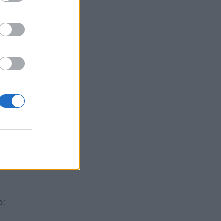
i
e
r
.
o: