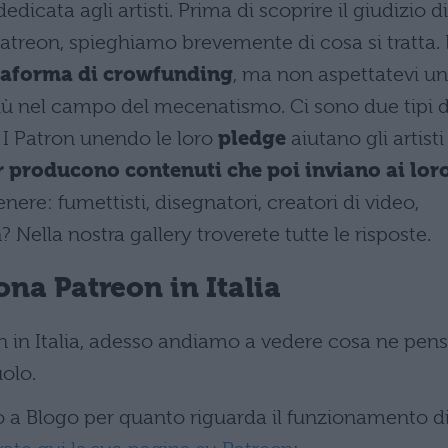
dicata agli artisti. Prima di scoprire il giudizio di
 Patreon, spieghiamo brevemente di cosa si tratta. 
taforma di crowfunding
, ma non aspettatevi un
più nel campo del mecenatismo. Ci sono due tipi d
. I Patron unendo le loro
pledge
aiutano gli artisti
r producono contenuti che poi inviano ai lor
enere: fumettisti, disegnatori, creatori di video,
ella nostra gallery troverete tutte le risposte.
na Patreon in Italia
 in Italia, adesso andiamo a vedere cosa ne pen
uolo.
ato a Blogo per quanto riguarda il funzionamento d